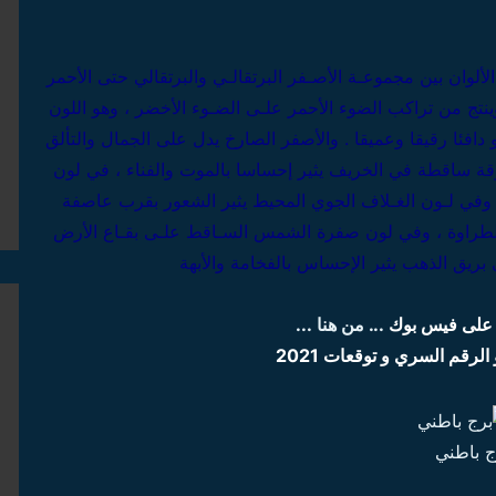
 الألوان بين مجموعـة الأصـفر البرتقالـي والبرتقالي حتى الأحمر
نتج من تراكب الضوء الأحمر علـى الضـوء الأخضر ، وهو اللون
 دافئا رقيقا وعميقا . والأصفر الصارخ يدل على الجمال والتألق
قة ساقطة في الخريف يثير إحساسا بالموت والفناء ، في لون
 وفي لـون الغـلاف الجوي المحيط يثير الشعور بقرب عاصفة
والطراوة ، وفي لون صفرة الشمس السـاقط علـى بقـاع الأرض
 بريق الذهب يثير الإحساس بالفخامة والأبهة
ا على فيس بوك
... من هنا ...
لرقم السري و توقعات 2021
ج باطني