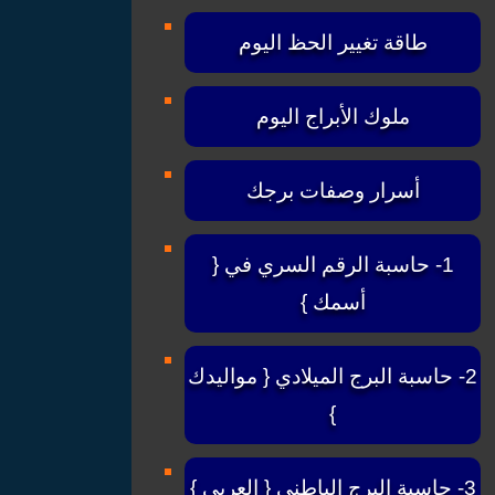
طاقة تغيير الحظ اليوم
ملوك الأبراج اليوم
أسرار وصفات برجك
1- حاسبة الرقم السري في {
أسمك }
2- حاسبة البرج الميلادي { مواليدك
}
3- حاسبة البرج الباطني { العربي }