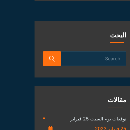
الفلكية
البحث
Search
for:
مقالات
توقعات يوم السبت 25 فبراير
25 فبراير,2023