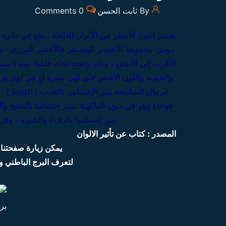
By ثابت الحسن
0 Comments
يعتـبر اللون الأصفر من الألوان الدافئة ، يقع في دائرة
، وبين مجموعة الأخضـر المصـفر فالأخضر المزرق ، وي
الأقرب إلى الأبيض ، وعند وضعه تجاه خلفية بيضاء يبدو
والحيوية واللون الأصفر فـي لون بشرة أو في لون ور
الرمال الشاسعة يثير الإحساس بالجدب ( القحط ) ،
هوجاء وهو في لـون الفاكهـة يثـير إحساسا بالنضج 
يثير إحساسا بالدفء والحيوية ، وفي
المصدر : كتاب عن تأثير الالوان
يمكن زيارة صفحتن
لتعرف البرج الباطني و ا
بر