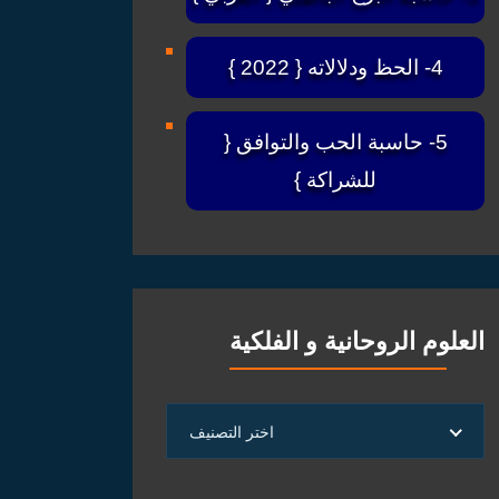
4- الحظ ودلالاته { 2022 }
5- حاسبة الحب والتوافق {
للشراكة }
العلوم الروحانية و الفلكية
العلوم
اختر التصنيف
الروحانية
و