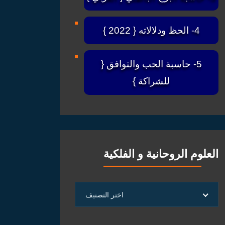
4- الحظ ودلالاته { 2022 }
5- حاسبة الحب والتوافق {
للشراكة }
العلوم الروحانية و الفلكية
العلوم
اختر التصنيف
الروحانية
و