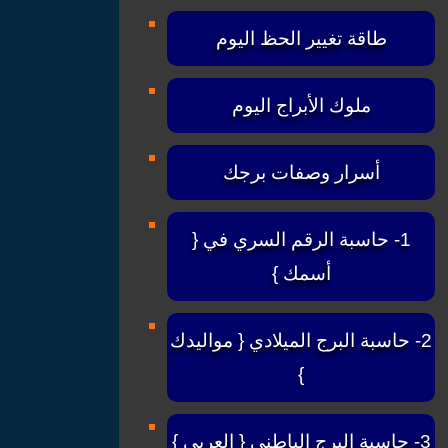
طاقة تغيير الحظ اليوم
ملوك الأبراج اليوم
أسرار وصفات برجك
1- حاسبة الرقم السري في {
أسمك }
2- حاسبة البرج الميلادي { مواليدك
}
3- حاسبة البرج الباطني { العربي }