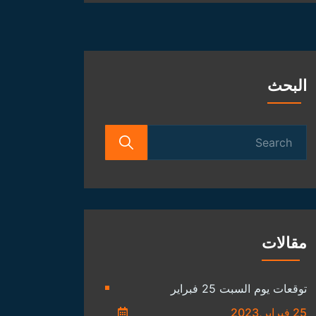
الفلكية
البحث
Search
for:
مقالات
توقعات يوم السبت 25 فبراير
25 فبراير,2023