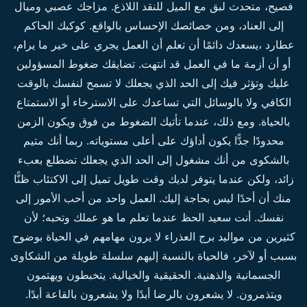
فصيح، متحدث لبق مع الميل للنقد اللاذع. مزاجك عصبي وميال
إلى العناد، ومن خصائصك الإحساس بالواقع. كوكبك الحاكم
عطارد ،يسعدك دائمًا أن تعلم أن العمل يجري على خير ما يرام،
أو أن أزمة ما في العمل قد انتهت. تضايقك ضغوط المسؤولين
عليك وتؤثر فيك إلى الحد الذي يجعلك لا تسمح لنفسك بالوقت
الكافي ولا بالوسائل التي تساعدك على الاسترخاء أو الاستمتاع
بالحياة. ومع ذلك، عندما تأتيك الضغوط من فوق ويكون الزمن
محدودًا جدًّا يكون أداؤك على أعلى مستوياته. ربما أنك متيم
بالشكوى من أنك مشغول إلى الحد الذي يجعلك تضطلع بعبء
زائد، ولكن عندما يتوفر لديك وقت طويل تميل إلى الاكتئاب ظنًّا
منك أن أحدًا ليس بحاجة إليك. العمل واحد من أحب الأمور إلى
نفسك. أنت سعيد الحظ عندما تعلم ما هو عملك وتحبه؛ لأن
كثيرين من مواليد برج العذراء لا يرون مهامهم في الحياة بوضوح
بسبب أو لآخر، فالحياة بالنسبة إليهم سلسلة طويلة من الشكاوى
الجسمانية والذهنية. الحقيقية والخيالية. يتخبطون ويهتمون
ويتذمرون. لا يشعرون بالرضا أبدًا ولا يشعرون بالقاعة أبدًا.