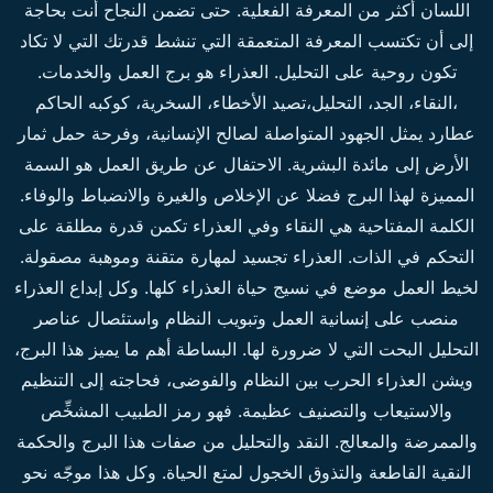
اللسان أكثر من المعرفة الفعلية. حتى تضمن النجاح أنت بحاجة
إلى أن تكتسب المعرفة المتعمقة التي تنشط قدرتك التي لا تكاد
تكون روحية على التحليل. العذراء هو برج العمل والخدمات.
،النقاء، الجد، التحليل،تصيد الأخطاء، السخرية، كوكبه الحاكم
عطارد يمثل الجهود المتواصلة لصالح الإنسانية، وفرحة حمل ثمار
الأرض إلى مائدة البشرية. الاحتفال عن طريق العمل هو السمة
المميزة لهذا البرج فضلا عن الإخلاص والغيرة والانضباط والوفاء.
الكلمة المفتاحية هي النقاء وفي العذراء تكمن قدرة مطلقة على
التحكم في الذات. العذراء تجسيد لمهارة متقنة وموهبة مصقولة.
لخيط العمل موضع في نسيج حياة العذراء كلها. وكل إبداع العذراء
منصب على إنسانية العمل وتبويب النظام واستئصال عناصر
التحليل البحت التي لا ضرورة لها. البساطة أهم ما يميز هذا البرج،
ويشن العذراء الحرب بين النظام والفوضى، فحاجته إلى التنظيم
والاستيعاب والتصنيف عظيمة. فهو رمز الطبيب المشخِّص
والممرضة والمعالج. النقد والتحليل من صفات هذا البرج والحكمة
النقية القاطعة والتذوق الخجول لمتع الحياة. وكل هذا موجّه نحو