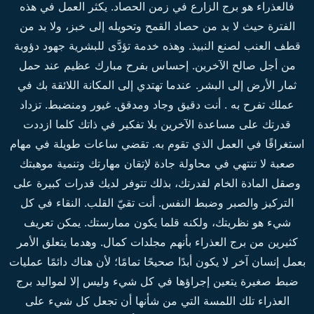
فالعذراء هو برج الزارع في زمن الحصاد. يكثر العمل في هذه
الفترة حيث لا بد من حصاد القمح وتحويله إلى خبز، ولا بد من
قطف العنب لصنع النبيذ. وهذه خدمة تؤدَّى للبشرية جهود دؤوبة
من أجل صالح الآخرين. إحساس بفرح مبارك عظيم عند حمل
ثمار الأرض إلى البشر. عندما تهتدي إلى المكانة اللائقة بك في
عملك تفرح به . أنت دقيق وجاد ومدقق. غيور ومنضبط. تزداد
قدرتك على مساعدة الآخرين بلا تفكير في ذاتك كلما ازددت
استغراقًا في العمل الذي تقوم به. تقضي ساعات طويلة في مهام
صعبة لا تنتهي في محاولة جادة لإتقان مهارتك وتنمية موهبتك
وصقل المادة الخام لقدرتك، بذلك تتوفر لديك قدرات كبيرة على
التركيز والصبر وضبط النفس. أنت تقيّ القلب. النقاء في كل
شيء هو نظريتك، ولكنه قلما يكون ممارستك. يمكن تعريف
كثيرين من برج العذراء بأنهم مجلدات كمال. وهدما يتعلق الأمر
بعمل إنسان آخر لا يكون أبدًا صحيحًا تمامًا؛ لأن هناك دائمًا عمليات
ضبط صغيرة يتعين إجراؤها في كل شيء وليس إلا لمواليد برج
العذراء تلك اللمسة التي من شأنها أن تجعل كل شيء على