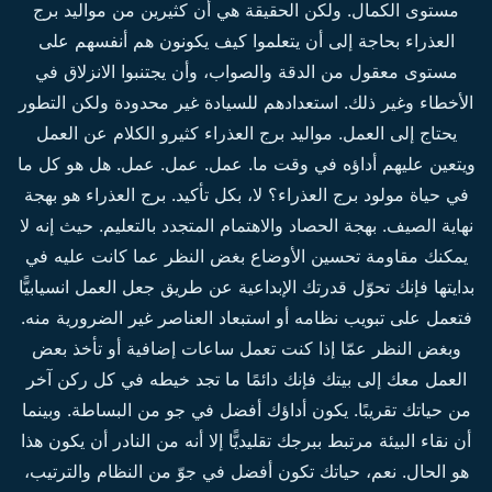
مستوى الكمال. ولكن الحقيقة هي أن كثيرين من مواليد برج
العذراء بحاجة إلى أن يتعلموا كيف يكونون هم أنفسهم على
مستوى معقول من الدقة والصواب، وأن يجتنبوا الانزلاق في
الأخطاء وغير ذلك. استعدادهم للسيادة غير محدودة ولكن التطور
يحتاج إلى العمل. مواليد برج العذراء كثيرو الكلام عن العمل
ويتعين عليهم أداؤه في وقت ما. عمل. عمل. عمل. هل هو كل ما
في حياة مولود برج العذراء؟ لا، بكل تأكيد. برج العذراء هو بهجة
نهاية الصيف. بهجة الحصاد والاهتمام المتجدد بالتعليم. حيث إنه لا
يمكنك مقاومة تحسين الأوضاع بغض النظر عما كانت عليه في
بدايتها فإنك تحوّل قدرتك الإبداعية عن طريق جعل العمل انسيابيًّا
فتعمل على تبويب نظامه أو استبعاد العناصر غير الضرورية منه.
وبغض النظر عمّا إذا كنت تعمل ساعات إضافية أو تأخذ بعض
العمل معك إلى بيتك فإنك دائمًا ما تجد خيطه في كل ركن آخر
من حياتك تقريبًا. يكون أداؤك أفضل في جو من البساطة. وبينما
أن نقاء البيئة مرتبط ببرجك تقليديًّا إلا أنه من النادر أن يكون هذا
هو الحال. نعم، حياتك تكون أفضل في جوّ من النظام والترتيب،