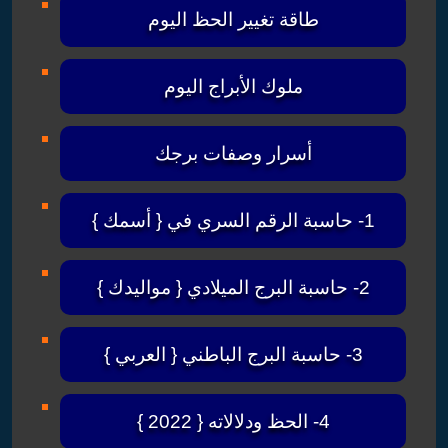
طاقة تغيير الحظ اليوم
ملوك الأبراج اليوم
أسرار وصفات برجك
1- حاسبة الرقم السري في { أسمك }
2- حاسبة البرج الميلادي { مواليدك }
3- حاسبة البرج الباطني { العربي }
4- الحظ ودلالاته { 2022 }