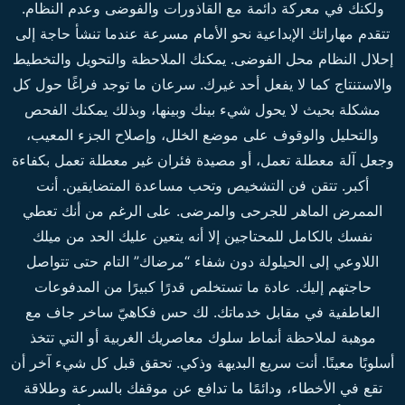
ولكنك في معركة دائمة مع القاذورات والفوضى وعدم النظام.
تتقدم مهاراتك الإبداعية نحو الأمام مسرعة عندما تنشأ حاجة إلى
إحلال النظام محل الفوضى. يمكنك الملاحظة والتحويل والتخطيط
والاستنتاج كما لا يفعل أحد غيرك. سرعان ما توجد فراغًا حول كل
مشكلة بحيث لا يحول شيء بينك وبينها، وبذلك يمكنك الفحص
والتحليل والوقوف على موضع الخلل، وإصلاح الجزء المعيب،
وجعل آلة معطلة تعمل، أو مصيدة فئران غير معطلة تعمل بكفاءة
أكبر. تتقن فن التشخيص وتحب مساعدة المتضايقين. أنت
الممرض الماهر للجرحى والمرضى. على الرغم من أنك تعطي
نفسك بالكامل للمحتاجين إلا أنه يتعين عليك الحد من ميلك
اللاوعي إلى الحيلولة دون شفاء “مرضاك” التام حتى تتواصل
حاجتهم إليك. عادة ما تستخلص قدرًا كبيرًا من المدفوعات
العاطفية في مقابل خدماتك. لك حس فكاهيّ ساخر جاف مع
موهبة لملاحظة أنماط سلوك معاصريك الغربية أو التي تتخذ
أسلوبًا معينًا. أنت سريع البديهة وذكي. تحقق قبل كل شيء آخر أن
تقع في الأخطاء، ودائمًا ما تدافع عن موقفك بالسرعة وطلاقة