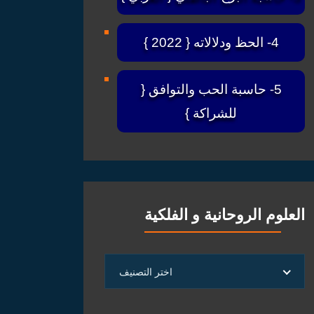
4- الحظ ودلالاته { 2022 }
5- حاسبة الحب والتوافق {
للشراكة }
العلوم الروحانية و الفلكية
العلوم
اختر التصنيف
الروحانية
و