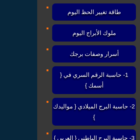
طاقة تغيير الحظ اليوم
ملوك الأبراج اليوم
أسرار وصفات برجك
1- حاسبة الرقم السري في {
أسمك }
2- حاسبة البرج الميلادي { مواليدك
}
3- حاسبة البرج الباطني { العربي }