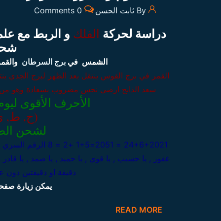
By ثابت الحسن
0 Comments
دراسة لحركة
الفلك
و الربط مع علم 
شحن
الشمس في
برج السرطان
والقمر
القمر في برج القوس ينتقل بعد الظهر لبرج الجدي
ينت
سعد الذابح ارضي نحس مضروب بسعادة وهو من ا
الأحرف الأقوى ليوم الخميس 
(ح, ط, ي
لشحن الطا
24+6+2021 = 2051=1+5 +2 = 8
غفور , يا حسيب , يا قوي , يا حميد , يا صمد , يا قادر ,
دقيقة او دقيقتين دون 
يمكن زيارة صفحت
READ MORE