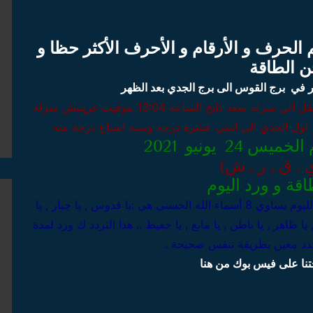
الحرف و الأرقام و الأحرف الأكثر حظا و
 الطاقة
 في برج القوس الى برج الجدي بعد الظهر
قل الى منزلة سعد ذابح الساعة 13:04 بتوقيت غرينتش
منزلة
ول الجدي الى اثنتي عشرة درجة وستة اسباع درجة منه
24 يونيو 2021
 , ق , ر , ش)
قة و ورد اليوم
الرقم السري لليوم يساوي 8 أسماء الله الحسنى هي :يا قدوس , يا جبار , يا
 يا ظاهر , يا باطن , يا مانع , يا حفيظ .. هذا التردد ك ورد لمدة
عدد معين بطريقة تنفس صحيحة .
نا على فيس بوك من هنا