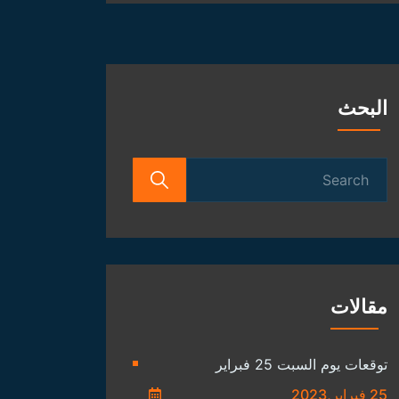
الفلكية
البحث
Search
for:
مقالات
توقعات يوم السبت 25 فبراير
25 فبراير,2023