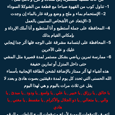
1- تناول كوب من القهوة صباحا مع قطعة من الشوكلا السوداء
2- الإستحمام بماء و ملح و وضع ورقة غار بالماء إن وجدت
3-الإبتعاد عن الأشخاص السلبيين بالعمل
4- المحافظة على جملة أستطيع و أنا أستطيع و أنا أملك الإرداة و
بإمكاني القيام بذلك
5- المحافظة على ابتسامة مشرقة على الوجه فلها آثر جدا إيجابي
عليك و على الآخرين
6- ممارسة تمرين رياضي بشكل مستمر لمدة قصيرة مثل المشي
حتى داخل المنزل أو تمارين خفيفة
هذه أشياء لها آثر ممتاز بالإضافة لشحن الطاقة الإيجابية بأسماء
الله الحسنى التي تحدد كل يوم لمدة دقيقتين بصوت هادئ و بعدد لا
يقل عن ثلاث مرات باليوم و هي لهذا اليوم
يا خالق , يا رزاق , يا خبير , يا علي , يا واسع , يا ودود , يا مبدئ , يا
والي , يا متعالي , يا ذو الجلال والأكرام , يا مقسط , يا مغني , يا
هادي
لتعرف التوقعات اليومية لأبراج و توقعات البرج الباطني و الرقم