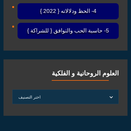
4- الحظ ودلالاته { 2022 }
5- حاسبة الحب والتوافق { للشراكة }
العلوم الروحانية و الفلكية
العلوم
اختر التصنيف
الروحانية
و
الفلكية