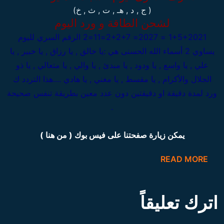
( ج , د , هـ , ت , ث , خ)
لشحن الطاقة و ورد اليوم
1+5+2021 = 2027= 2+2+7=11=2
الرقم السري لليوم
يساوي 2 أسماء الله الحسنى هي :يا خالق , يا رزاق , يا خبير , يا
علي , يا واسع , يا ودود , يا مبدئ , يا والي , يا متعالي , يا ذو
الجلال والأكرام , يا مقسط , يا مغني , يا هادي ....هذا التردد ك
ورد لمدة دقيقة او دقيقتين دون عدد معين بطريقة تنفس صحيحة
.
يمكن زيارة صفحتنا على فيس بوك ( من هنا )
READ MORE
اترك تعليقاً