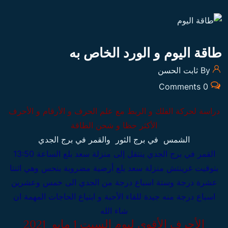
طاقة اليوم و الورد الخاص به
By ثابت الحسن
0 Comments
دراسة لحركة الفلك و الربط مع علم الحرف و الأرقام و الأحرف
الأكثر حظا و شحن الطاقة
الشمس في
برج الثور
والقمر في برج الجدي
القمر في برج الجدي
ينتقل إلى منزلة سعد بلع الساعة 13:50
بتوقيت غرينتش
منزلة سعد بلع أرضية مضروبة بنحس وهي اثنتا
عشرة درجة وستة اسباع درجة من الجدي الى خمس وعشرين
اسباع درجة منه جيدة للقاء الأحبة و ابتياع الحاجات المهمة ان
شاء الله
الأحرف الأقوى ليوم السبت 1 مايو 2021