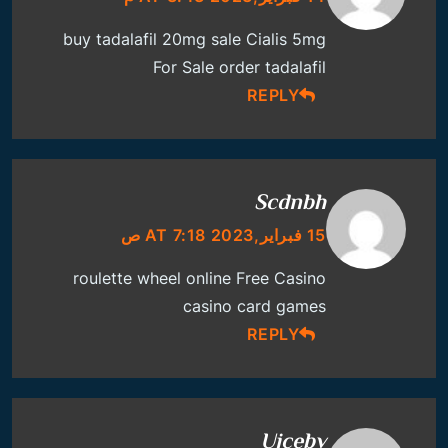
buy tadalafil 20mg sale
Cialis 5mg
For Sale
order tadalafil
REPLY
Scdnbh
15 فبراير,2023 AT 7:18 ص
roulette wheel online
Free Casino
casino card games
REPLY
Uicebv