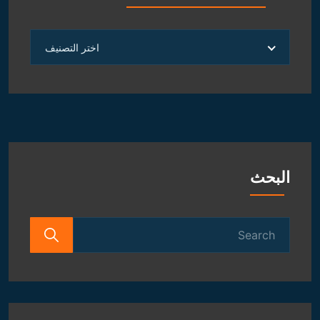
العلوم
اختر التصنيف
الروحانية
و
الفلكية
البحث
Search
for: