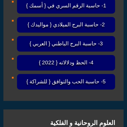
1- حاسبة الرقم السري في { أسمك }
2- حاسبة البرج الميلادي { مواليدك }
3- حاسبة البرج الباطني { العربي }
4- الحظ ودلالاته { 2022 }
5- حاسبة الحب والتوافق { للشراكة }
العلوم الروحانية و الفلكية