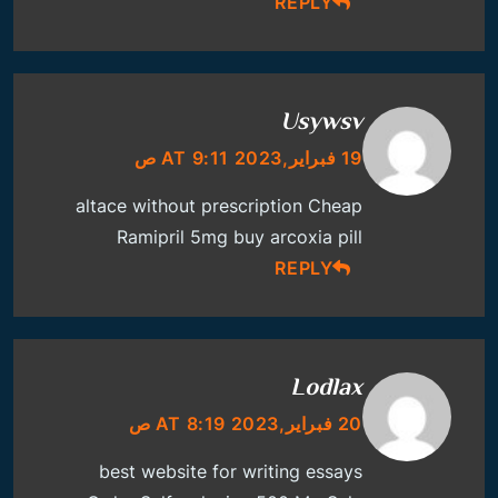
REPLY
Usywsv
19 فبراير,2023 AT 9:11 ص
altace without prescription
Cheap
Ramipril 5mg
buy arcoxia pill
REPLY
Lodlax
20 فبراير,2023 AT 8:19 ص
best website for writing essays