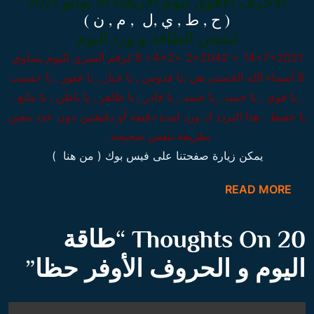
الأحرف الأقوى ليوم الأربعاء 14 يوليو 2021
( ح , ط , ي ,ل , م , ن )
لشحن الطاقة و ورد اليوم
14+7+2021 = 2042=2 +4+2= 8
لرقم السري لليوم يساوي
8 أسماء الله الحسنى هي :يا قدوس , يا جبار , يا غفور , يا حسيب
, يا قوي , يا حميد , يا صمد , يا قادر , يا ظاهر , يا باطن , يا مانع ,
يا حفيظ . هذا التردد ك ورد لمدة دقيقة أو دقيقتين دون عدد معين
بطريقة تنفس صحيحة .
يمكن زيارة صفحتنا على فيس بوك ( من هنا )
READ MORE
20 Thoughts On “
طاقة
اليوم و الحروف الأوفر حظا
”