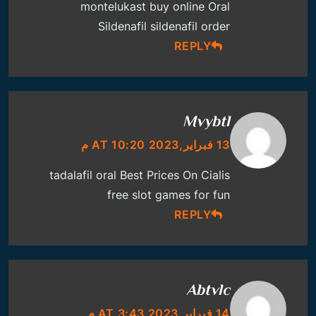
montelukast buy online
Oral
Sildenafil
sildenafil order
REPLY
Mvybtl
13 فبراير,2023 AT 10:20 م
tadalafil oral
Best Prices On Cialis
free slot games for fun
REPLY
Abtvlc
14 فبراير,2023 AT 3:43 م