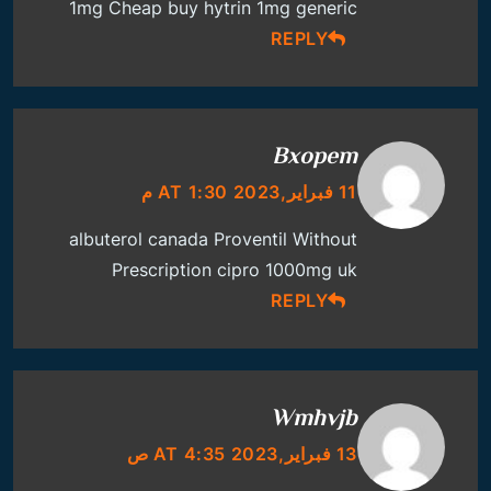
1mg Cheap
buy hytrin 1mg generic
REPLY
Bxopem
11 فبراير,2023 AT 1:30 م
albuterol canada
Proventil Without
Prescription
cipro 1000mg uk
REPLY
Wmhvjb
13 فبراير,2023 AT 4:35 ص