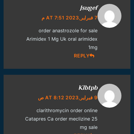
Jsugef
7 فبراير,2023 AT 7:51 م
order anastrozole for sale
Arimidex 1 Mg Uk
oral arimidex
1mg
REPLY
Klbtpb
9 فبراير,2023 AT 8:12 ص
clarithromycin order online
Catapres Ca
order meclizine 25
mg sale