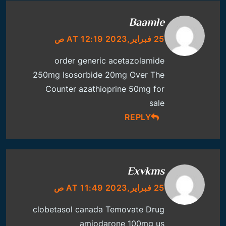
Baamle
25 فبراير,2023 AT 12:19 ص
order generic acetazolamide
250mg
Isosorbide 20mg Over The
Counter
azathioprine 50mg for
sale
REPLY
Exvkms
25 فبراير,2023 AT 11:49 ص
clobetasol canada
Temovate Drug
amiodarone 100mg us