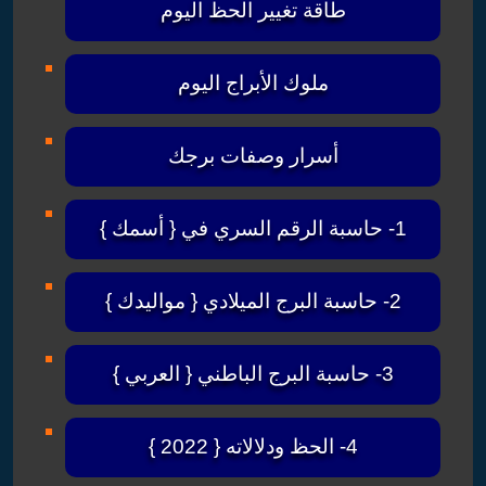
طاقة تغيير الحظ اليوم
ملوك الأبراج اليوم
أسرار وصفات برجك
1- حاسبة الرقم السري في { أسمك }
2- حاسبة البرج الميلادي { مواليدك }
3- حاسبة البرج الباطني { العربي }
4- الحظ ودلالاته { 2022 }