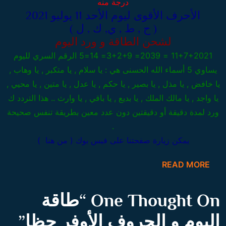
درجة منه
الأحرف الأقوى ليوم الأحد 11 يوليو 2021
( ح , ط , ي, ك , ل )
لشحن الطاقة و ورد اليوم
11+7+2021 = 2039= 3+2+9= 14=5 الرقم السري لليوم
يساوي 5 أسماء الله الحسنى هي : يا سلام , يا متكبر , يا وهاب ,
يا خافض , يا مذل , يا بصير , يا حكم , يا عدل , يا متين , يا محيي ,
يا واجد , يا مالك الملك , يا بديع , يا باقي , يا وارث .. هذا التردد ك
ورد لمدة دقيقة أو دقيقتين دون عدد معين بطريقة تنفس صحيحة
.
يمكن زيارة صفحتنا على فيس بوك ( من هنا )
READ MORE
One Thought On “
طاقة
اليوم و الحروف الأوفر حظا
”