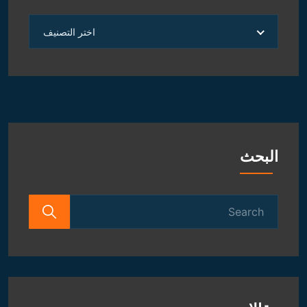
العلوم
اختر التصنيف
الروحانية
و
الفلكية
البحث
Search
for: