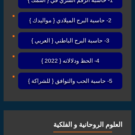
1- حاسبة الرقم السري في { أسمك }
2- حاسبة البرج الميلادي { مواليدك }
3- حاسبة البرج الباطني { العربي }
4- الحظ ودلالاته { 2022 }
5- حاسبة الحب والتوافق { للشراكة }
العلوم الروحانية و الفلكية