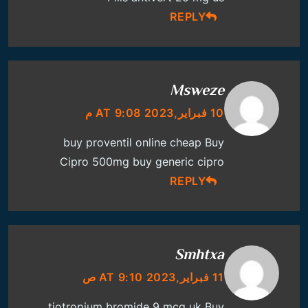
REPLY
Msweze
10 فبراير,2023 AT 9:08 م
buy proventil online cheap
Buy
Cipro 500mg
buy generic cipro
REPLY
Smhtxa
11 فبراير,2023 AT 9:10 ص
tiotropium bromide 9 mcg uk
Buy