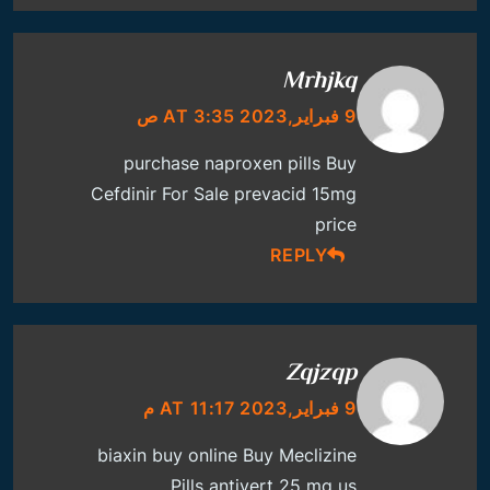
Mrhjkq
9 فبراير,2023 AT 3:35 ص
purchase naproxen pills
Buy
Cefdinir For Sale
prevacid 15mg
price
REPLY
Zqjzqp
9 فبراير,2023 AT 11:17 م
biaxin buy online
Buy Meclizine
Pills
antivert 25 mg us