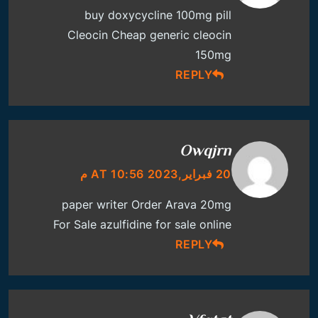
buy doxycycline 100mg pill
Cleocin Cheap
generic cleocin
150mg
REPLY
Owqjrn
20 فبراير,2023 AT 10:56 م
paper writer
Order Arava 20mg
For Sale
azulfidine for sale online
REPLY