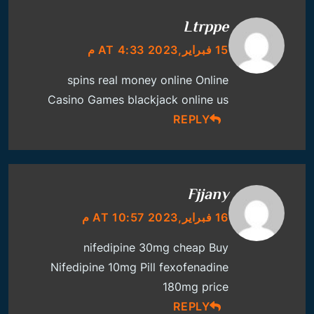
Ltrppe
15 فبراير,2023 AT 4:33 م
spins real money online
Online
Casino Games
blackjack online us
REPLY
Fjjany
16 فبراير,2023 AT 10:57 م
nifedipine 30mg cheap
Buy
Nifedipine 10mg Pill
fexofenadine
180mg price
REPLY