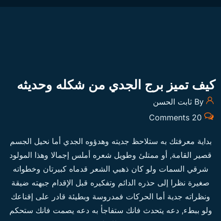
كيف تميز برج الجدي من شكله وحديثه
By ثابت الحسن
20 Comments
بداية معرفتك به ستلاحظ جديته وهدؤوه الجدي أما نحيل الجسم
قصير القامة, أو ممتلئ وطويل شعره أملس إجمالا وهذا المولود
شرقي السمات ولو كان ذهبي الشعر قدماه كبيرتان وخطواته
صغيرة نظرا إلى حذره الدائم وتفكيره قبل الإقدام جبهته ضيقة
ونظراته جدية أما الحركات فمدروسة وبطيئة قادر على إقناعك
ولو ببطء, دعه يتحدث فانك ستفاجأ به دعه يصمت فانك ستحكم