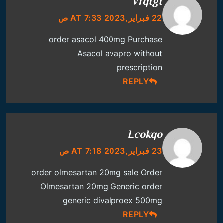
Vfqtgt
22 فبراير,2023 AT 7:33 ص
order asacol 400mg
Purchase
Asacol
avapro without
prescription
REPLY
Lcokqo
23 فبراير,2023 AT 7:18 ص
order olmesartan 20mg sale
Order
Olmesartan 20mg Generic
order
generic divalproex 500mg
REPLY