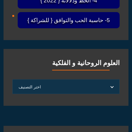
4- الحظ ودلالاته { 2022 }
5- حاسبة الحب والتوافق { للشراكة }
العلوم الروحانية و الفلكية
العلوم
اختر التصنيف
الروحانية
و
الفلكية