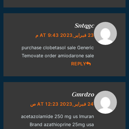
Sntqgc
23 فبراير,2023 AT 9:43 م
purchase clobetasol sale
Generic
Temovate
order amiodarone sale
REPLY
Gmrdzo
24 فبراير,2023 AT 12:23 ص
acetazolamide 250 mg us
Imuran
Brand
azathioprine 25mg usa