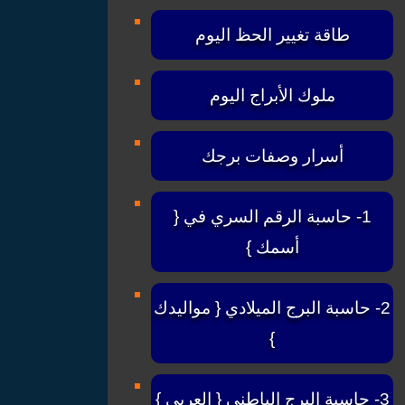
طاقة تغيير الحظ اليوم
ملوك الأبراج اليوم
أسرار وصفات برجك
1- حاسبة الرقم السري في {
أسمك }
2- حاسبة البرج الميلادي { مواليدك
}
3- حاسبة البرج الباطني { العربي }