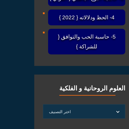
4- الحظ ودلالاته { 2022 }
5- حاسبة الحب والتوافق {
للشراكة }
العلوم الروحانية و الفلكية
العلوم
اختر التصنيف
الروحانية
و