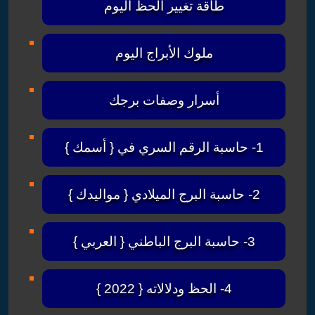
طاقة تغيير الحظ اليوم
ملوك الأبراج اليوم
أسرار وصفات برجك
1- حاسبة الرقم السري في { أسمك }
2- حاسبة البرج الميلادي { مواليدك }
3- حاسبة البرج الباطني { العربي }
4- الحظ ودلالاته { 2022 }