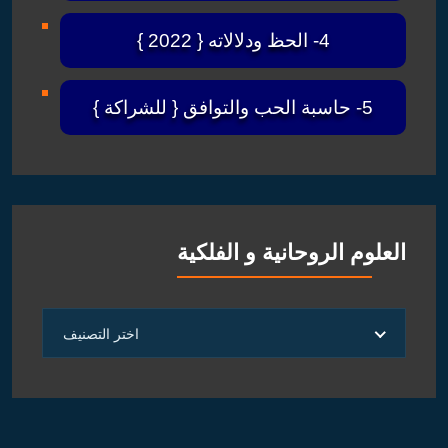
4- الحظ ودلالاته { 2022 }
5- حاسبة الحب والتوافق { للشراكة }
العلوم الروحانية و الفلكية
العلوم
اختر التصنيف
الروحانية
و
الفلكية