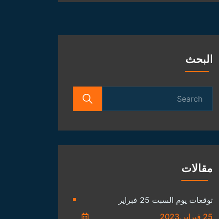
الفلكية
البحث
Search
for:
مقالات
توقعات يوم السبت 25 فبراير
25 فبراير,2023