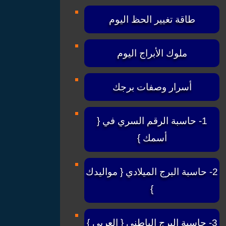
طاقة تغيير الحظ اليوم
ملوك الأبراج اليوم
أسرار وصفات برجك
1- حاسبة الرقم السري في {
أسمك }
2- حاسبة البرج الميلادي { مواليدك
}
3- حاسبة البرج الباطني { العربي }