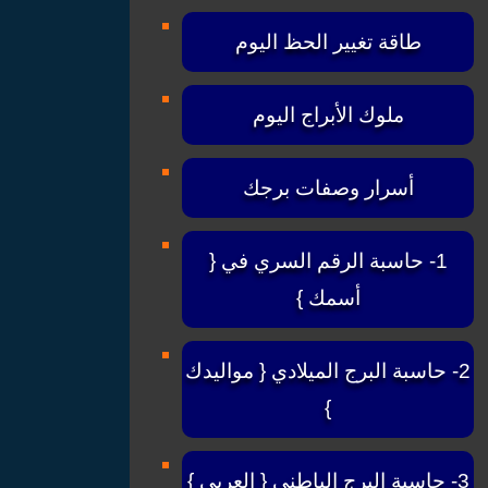
طاقة تغيير الحظ اليوم
ملوك الأبراج اليوم
أسرار وصفات برجك
1- حاسبة الرقم السري في {
أسمك }
2- حاسبة البرج الميلادي { مواليدك
}
3- حاسبة البرج الباطني { العربي }