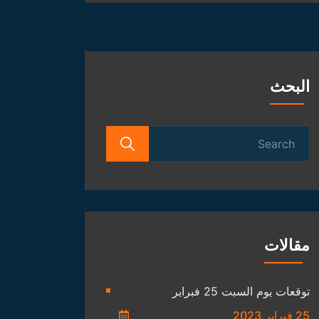
الفلكية
البحث
Search
for:
مقالات
توقعات يوم السبت 25 فبراير
25 فبراير,2023