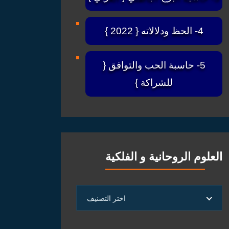
4- الحظ ودلالاته { 2022 }
5- حاسبة الحب والتوافق {
للشراكة }
العلوم الروحانية و الفلكية
العلوم
اختر التصنيف
الروحانية
و