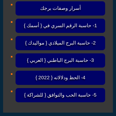
أسرار وصفات برجك
1- حاسبة الرقم السري في { أسمك }
2- حاسبة البرج الميلادي { مواليدك }
3- حاسبة البرج الباطني { العربي }
4- الحظ ودلالاته { 2022 }
5- حاسبة الحب والتوافق { للشراكة }