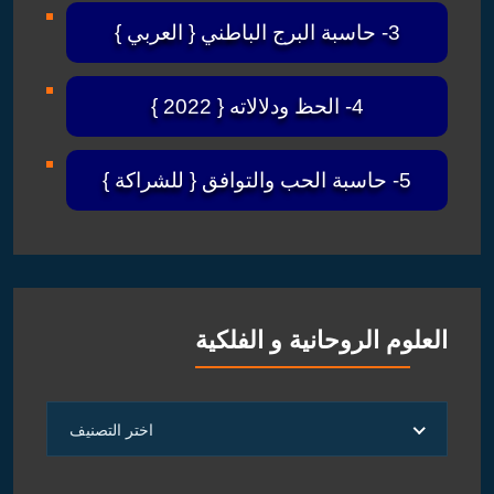
3- حاسبة البرج الباطني { العربي }
4- الحظ ودلالاته { 2022 }
5- حاسبة الحب والتوافق { للشراكة }
العلوم الروحانية و الفلكية
العلوم
اختر التصنيف
الروحانية
و