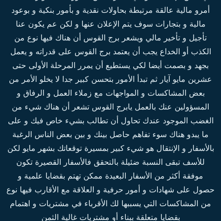
أمرو مالية عالقة مرتبطة بحاولات نقدية و بأمور بنكية و بوعود
مالية و بتجارات سوف يتم الإعلان عنها و لكن عم يكون عنا
تأجيل و تأخير مالي ويشعر برج القوس أن هناك فيها نوع من
الكذب أو الخداع يجب أن يعتمد
برج القوس
على قدراته و يعمل
بجهد و بصمت أيضا لكي يستطيع أن يمرر المرحلة الأولى حتى
عشرين مايو آيار ثم تبدأ الأمور بتحسن كبير جدا لا يخلو الأمر من
بعض المشاكسات و المواجهات مع زملاء العمل و الرفاق و
المسؤولين عنك بالعمل يابرج القوس تشعر أن هناك شيء من
الغضب الموجود عندك تحاول أن تطالب بشيء خاص فيك و على
ما يبدو هناك سوء تفاهم حاصل بينك و بين بعض الناس الرغبة
بالأسفار و الإنتقال هو شيء كبير بمسيرة توقعاتك بشهر مايو لكن
للأسف تبقى النسبة ضئيلة بالتحقق فالأسفار القصيرة تكون
موفقة أكثر من الأسفار البعيدة ممكن تهتم بقضايا علمية و
حصول على شهادات و أمور حرفية و العلاقة مع الأقارب فيها نوع
من المشاكسات التي يسببها لك الأقرباء في مشتريات و اهتمام
بقضايا متعلقة ببناء أو مشتريات غالية الثمن