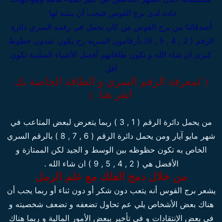
حادة لدى برج القوس فيجب أن ينتبه لها .
أصدقائنا من برج القوس من كان يحمل في رقمه السري دائرة
الرقم ( 2 , 4 , 5 , 9) بأرقامون السرية رح يكون عندون حظوظ
كبرى ان شاء الله و تكون طاقاتهم أفضل الأشياء السلبية تكون
أقل
( لمعرفة الرقم السري و الطاقة الخاصة بك
انقر هنا )
من يحمل دائرة الرقم ( 1 , 3 ) ربما يتعرض لبعض المتاعب في
شهر مايو آيار ومن يحمل دائرة الرقم ( 6 , 7 , 8 ) بالرقم السري
الخاص به تكون حظوظه بين الوسط و الجيد لكن الممتازة و
الأفضل هي ( 2 , 4 , 5 , 9 ) ان شاء الله .
من خلال دمج الفلك مع علم الرمل
يشعر برج القوس أنه يتعب دون شكر أو دون ثناء أو ربما يجب أن
هناك بعض الأشخاص يلي عم تحاول تضعفه و تضعف شخصيته و
في بعض الإنتقادات و في تأخير ببعض الأمور المالية و ربما هناك