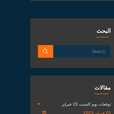
الفلكية
البحث
Search
for:
مقالات
توقعات يوم السبت 25 فبراير
25 فبراير,2023