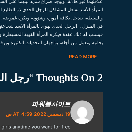
علاقتهما غير هادئة، ويوجد صراع شديد بينهما على السيط
المرأة الأسد تفتعل المشاكل للرجل الجدي ذو الطابع
والسلطة، تتدخل بكافة أموره وشؤونه وتكره غموضه، ت
في المنزل .. الرجل الجدي يهوى بالمرأة الاسد شجاعته
فيسبب له ذلك عقدة فيكره المرأة القوية المسيطرة ويب
بجانبه وتعمل من أجله، يواجهان التحديات الكثيرة ويرف
READ MORE
2 Thoughts On “
رجل الج
파워볼사이트
19 ديسمبر,2022 AT 4:59 ص
 girls anytime you want for free.