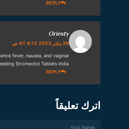
REPLY
Oriesty
29 يناير,2023 AT 6:12 ص
ience fever, nausea, and vaginal
leeding
Stromectol Tablets India
REPLY
اترك تعليقاً