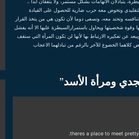
رة، يتبادلان الاتهامات بشكل مستمر، ولا يتفقان أبدا ..
 التقليدي وتخوض معه حرب ضارية للحصول على القيادة
نافسه وتحتد معه، وتسعى دوما لأن تكون هي من يتخذ القرار
ا وقوة شخصيتها ويحاول باستمرارالسيطرة عليها الا أنه يفشل
عد عن تفكيره الارتباط بها لأنها لن تكون المرأة التي ستقف
ض كلاهما الخضوع للآخر بالرغم من تبادلهما الاعجاب
دي ومرأة الأسد
”
theres a place to meet pretty