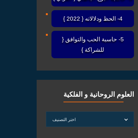
4- الحظ ودلالاته { 2022 }
5- حاسبة الحب والتوافق {
للشراكة }
العلوم الروحانية و الفلكية
العلوم
اختر التصنيف
الروحانية
و