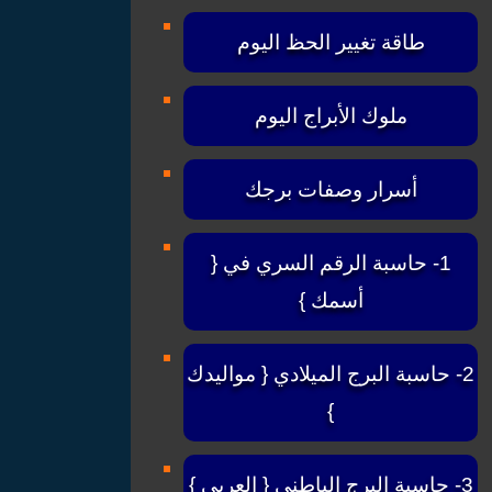
طاقة تغيير الحظ اليوم
ملوك الأبراج اليوم
أسرار وصفات برجك
1- حاسبة الرقم السري في {
أسمك }
2- حاسبة البرج الميلادي { مواليدك
}
3- حاسبة البرج الباطني { العربي }