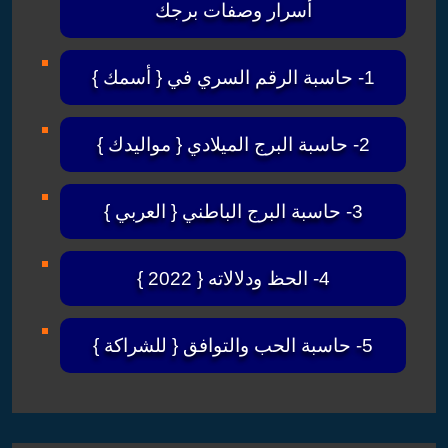
أسرار وصفات برجك
1- حاسبة الرقم السري في { أسمك }
2- حاسبة البرج الميلادي { مواليدك }
3- حاسبة البرج الباطني { العربي }
4- الحظ ودلالاته { 2022 }
5- حاسبة الحب والتوافق { للشراكة }