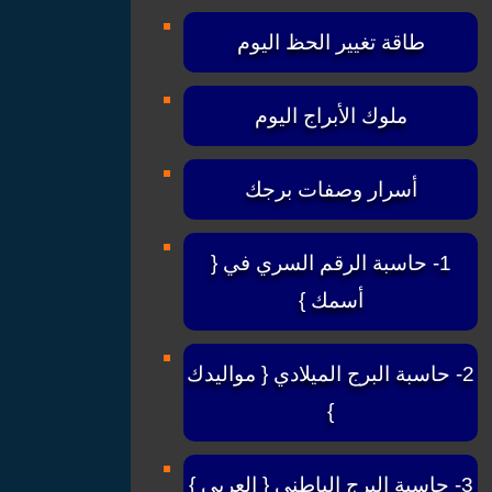
طاقة تغيير الحظ اليوم
ملوك الأبراج اليوم
أسرار وصفات برجك
1- حاسبة الرقم السري في {
أسمك }
2- حاسبة البرج الميلادي { مواليدك
}
3- حاسبة البرج الباطني { العربي }