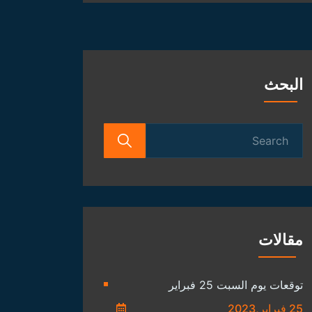
الفلكية
البحث
Search
for:
مقالات
توقعات يوم السبت 25 فبراير
25 فبراير,2023