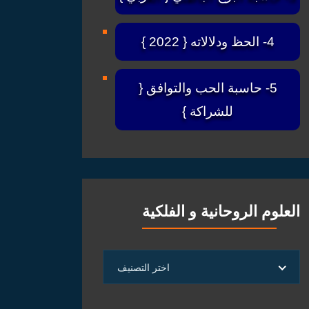
4- الحظ ودلالاته { 2022 }
5- حاسبة الحب والتوافق {
للشراكة }
العلوم الروحانية و الفلكية
العلوم
اختر التصنيف
الروحانية
و