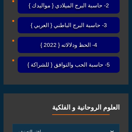
2- حاسبة البرج الميلادي { مواليدك }
3- حاسبة البرج الباطني { العربي }
4- الحظ ودلالاته { 2022 }
5- حاسبة الحب والتوافق { للشراكة }
العلوم الروحانية و الفلكية
العلوم
اختر التصنيف