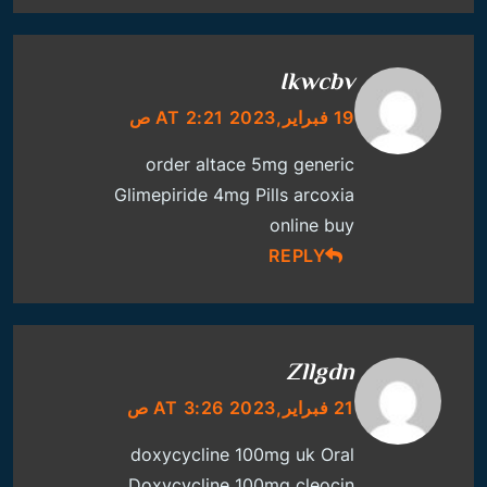
Ikwcbv
19 فبراير,2023 AT 2:21 ص
order altace 5mg generic
Glimepiride 4mg Pills
arcoxia
online buy
REPLY
Zllgdn
21 فبراير,2023 AT 3:26 ص
doxycycline 100mg uk
Oral
Doxycycline 100mg
cleocin