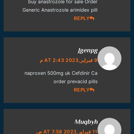
buy anastrozole for sale
Order
Generic Anastrozole
arimidex pill
REPLY
Jgenpg
9 فبراير,2023 AT 2:43 م
naproxen 500mg uk
Cefdinir Ca
order prevacid pills
REPLY
Muqbyh
11 فبراير,2023 AT 7:58 ص