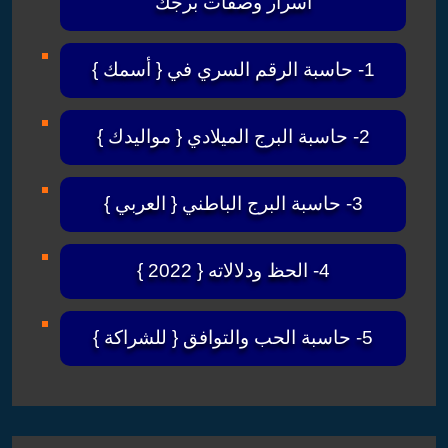
أسرار وصفات برجك
1- حاسبة الرقم السري في { أسمك }
2- حاسبة البرج الميلادي { مواليدك }
3- حاسبة البرج الباطني { العربي }
4- الحظ ودلالاته { 2022 }
5- حاسبة الحب والتوافق { للشراكة }