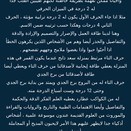
وأحيانا ممكن نفهمه بطريقة خاطئة لكنهم طيبين القلب جدا
له 2 درجة في الميزان الحرفي
مثلا اذا جاء الحرف الأول يكون له 2 درجة ترابية مؤنثة ، الحرف
الثاني 4 درجات وهكذا حسب ترتيبه ضمن الاسم.
وهنا لدينا طاقة العمل والإصرار والتصميم والإرادة والدقة
والتفاصيل والحذر أيضا وهم من الأشخاص اللذين يكرهون الخطأ
اذا أحبّوا حبوا واذا بغضوا ملامح وجههم تفضحهم .
حرف التاء مرتبط بمنزلة سعد ذابح عندما يكون القمر في هذه
المنزلة يعطي طاقة إيجابية لأصدقائنا من حرف التاء ويعطي أيضا
طاقة لأصدقائنا من
برج الجدي
حرف التاء له من البروج برج الجدي ويمتد من بداية برج الجدي
وحتى 12 درجة وست أسباع الدرجة منه.
له من الكواكب عطارد يعطيه العلم الفكر الدقة والحكمة
والتفاصيل وأيضا الاهتمامات الطبية والتاريخ والروايات والقراءة
والموروث من العلوم القديمة عندون موسوعة علمية ، أشخاص
أذكياء جدا لايظهر عليهم هذا الأمر لايحبون المديح أو المجاملة