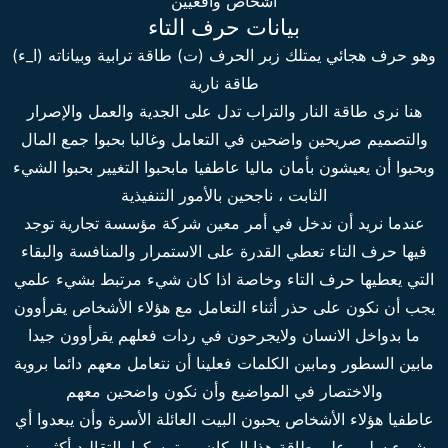
أشخاص واقعيين
بيانات حرف التاء
وهو حرف هجائي يمتلك زبر الحرف (ت) طاقة ترابية وبياناته (ا_ء)
طاقة نارية
هنا نرى طاقة النار والتراب تدل على الجدية والعمل والإصرار
والتصميم صريحين واضحين في التعامل وغالبا بحبوا جمع المال
وبحبوا أن يعيشون بأمان ماليا عاطفيا مابحبوا التغيير بحبوا الشيء
الثابت ، ناجحين بالأمور التنفيذية
عندما نريد أن ندخل في أمر معين شركة مؤسسة تجارية توجد
فيها حرف التاء تعطي القدرة على الاستمرار والمنافسة والبقاء
التي يعطيها حرف التاء وخاصة اذا كان شيء مرتبط بشيء علمي
يجب أن نكون على حذر أثناء التعامل مع هؤلاء الأشخاص يقرأوون
ما بدواخل الانسان ولايجرحون في ردات فعلهم يقرأوون جيدا
مابين السطور ومابين الكلمات فعلينا أن نتعامل معهم دائما بروية
والاختصار في المواضيع وأن نكون واضحين معهم
عاطفيا هؤلاء الأشخاص يحبون البيت العائلة الأسرة وأن يبعدوا أي
شيء سلبي على طاقة هذا المكان ، بيتمسكوا بالتقاليد أكثر مز