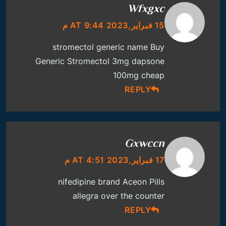
Wfxgxc
15 فبراير,2023 AT 9:44 م
stromectol generic name
Buy
Generic Stromectol 3mg
dapsone
100mg cheap
REPLY
Gxwccn
17 فبراير,2023 AT 4:51 م
nifedipine brand
Aceon Pills
allegra over the counter
REPLY