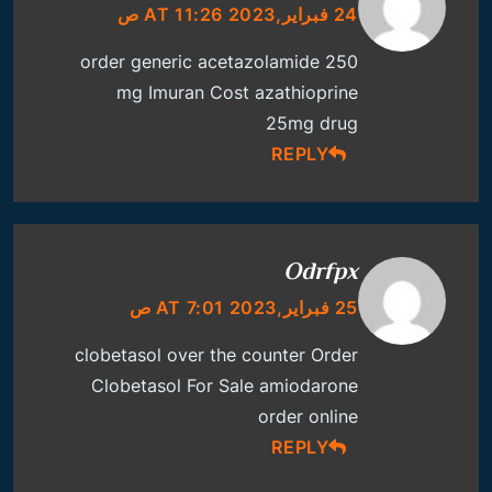
24 فبراير,2023 AT 11:26 ص
order generic acetazolamide 250
mg
Imuran Cost
azathioprine
25mg drug
REPLY
Odrfpx
25 فبراير,2023 AT 7:01 ص
clobetasol over the counter
Order
Clobetasol For Sale
amiodarone
order online
REPLY