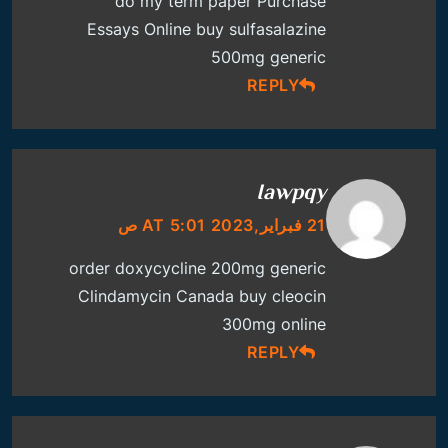
do my term paper
Purchase
Essays Online
buy sulfasalazine
500mg generic
REPLY
Iawpqy
21 فبراير,2023 AT 5:01 ص
order doxycycline 200mg generic
Clindamycin Canada
buy cleocin
300mg online
REPLY