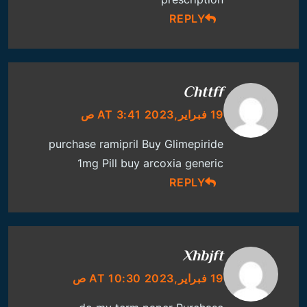
REPLY
Chttff
19 فبراير,2023 AT 3:41 ص
purchase ramipril
Buy Glimepiride
1mg Pill
buy arcoxia generic
REPLY
Xhbjft
19 فبراير,2023 AT 10:30 ص