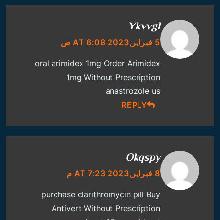
Ykvvgl
5 فبراير,2023 AT 6:08 ص
oral arimidex 1mg
Order Arimidex
1mg Without Prescription
anastrozole us
REPLY
Okqspy
8 فبراير,2023 AT 7:23 م
purchase clarithromycin pill
Buy
Antivert Without Prescription