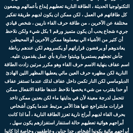
التكنولوجيا الحديثة ، الطاقة النارية تعطيهم إبداع بأعمالهم ويضعون
كل طاقاتهم في العمل ، لكن ممكن ان يكون لديهم طريقة تفكير
مختلفة عن الآخرين ، من طاقة حرف الفاء ناريين ، شخص قيادي
جريء شجاع يحب أن يكون متميز ورقم 1 بكل شيء ولكن نلاحظ
أن كثير من الأشياء الي بيعملوها ممكن الآخرين أو المحيطين
يعاندوهم أو يرفضون قراراتهم أو يكسروهم لكن عندهم رباطة
جأش تجعلهم يستمروا ويثبتوا جدارة بأي عمل يقدمون عليه.
اسم عفاف بنهاية الاسم حرف الفاء وهو مكرر مرتين زادت الطاقة
النارية لكن مظهره حرف العين مائي يعطيها المظهر اللين الهادئ
الدبلوماسي لكن النار تكمن داخل عفاف لذلك عندما تستفز عفاف
أو حدا يقترب من شيء يخصها نلاحظ عندها طاقة الانفعال ممكن
تتحمل لدرجة معينة لأن في بدايتها ماء لكن بعدين ممكن تاخد
قرارات مابتتراجع عنها هذا الأمر مرتبط عندما يكون أشخاص
بحرف الفاء لديهم أبراج نارية تعزز الطاقة النارية ، أما اذا كانت
أبراجهم هوائية تعطيهم حالة استنفار استفزازهم يكون سهل ،
أبراجهم مائية يكونوا أشخاص جدا حناين وعاطفيين وخاصة اذا كانوا