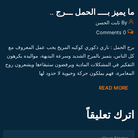
ما يميز بــــ الحمل ـــرج ..
By ثابت الحسن
0 Comments
برج الحمل : ناري ذكوري كوكبه المريخ يحب عمل المعروف مع
كل الناس، يتميز بالمرح الشديد وسرعة البديهة، مواليده يكرهون
التفكير في المشكلات المادية ويرفضون ستبقاءها ويشعرون روح
المغامرة، فهم يملكون حركة وحيوية لا حدود لها
READ MORE
اترك تعليقاً