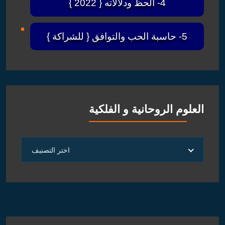
4- الحظ ودلالاته { 2022 }
5- حاسبة الحب والتوافق { للشراكة }
العلوم الروحانية و الفلكية
العلوم
اختر التصنيف
الروحانية
و
الفلكية