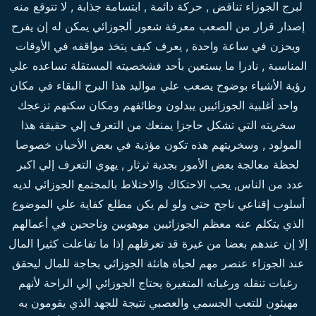
لبرج الجوزاء تناقض , حركة دائمة , ابتسامة جذابة , لا تتوقع منه
إصدار قرار من الصعب معرفة شعور ألجوزائي يمكن له إن يفرح
ويحزن في ساعة واحدة , يعرف كيف يتخذ مواقفه في الأوقات
المناسبة , نادرا ما يستعين بأحد فشخصيته المستقلة تساعده علي
رؤية الأشياء بوضوح يصعب علي مواليد هذا البرج البقاء في مكان
واحد أغلبية الجوزائيين يبدلون وظائفهم ومكان سكنهم تزعجك
سخريته التي تشكل حاجزا يمنعك من التعرف إلي حقيقة هذا
المولود , وسخريتهم هذه تكون مؤذية في بعض الأحيان خصوصا
لحظة معالجة بعض الأمور بجدية ثرثار , يهوي التعرف إلي اكبر
عدد من الناس, يحب الاحتكاك والاختلاط بالمجتمع الجوزائي لديه
أسلوب إقناعي ناجح حتى ولو لم يكن مطلع كفاية علي الموضوع
الذي يتكلم عنه معظم الجوزائيين موهوبين وناجحين في أعمالهم
إلا إن عندهم بعضا من غيرة قد تعرقلهم إذا ما تفاعلت كثيرا المال
عند الجوزاء عنصر مهم لحياة هانئة الجوزائي بحاجة للمال ليحقق
رغبات تنقله ورغباته المتغيرة يحتاج الجوزائي إلي الراحة لأنهم
مهيئون للتعب الجسمي والعصبي نتيجة للجهد الذي يقومون به