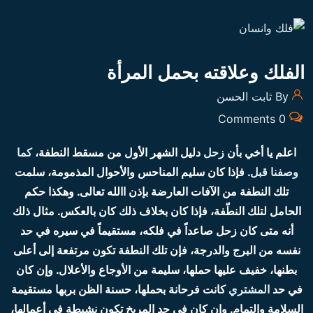
الفلك وعلاقته بحمل المرأة
By ثابت الحسن
0 Comments
اعلم يا أخي بأن
زحل
دليل الشهر الأول من مسقط النطفة،
كما
وصفنا قبل.
فإذا كان سليم المناحس والأحوال المذمومة، سلمت
تلك النطفة من الآفات العارضة بإذن االله تعالى. وهكذا حكم
الحامل لتلك النطّفة، فإذا كان بخلاف ذلك كان بالعكس. مثال ذلك
أنه متى كان زحل صاعداً في فلكه، مستقيماً في سيره في حد
نفسه من البرج والدرجة، فإن تلك النطفة تكون مرتفعة إلى أعلى
بطنها، خفيف عليها حملها، سليمة من الأوجاع والأعلال. وإن كان
في حد
المشتري
كانت فرحانة بحملها، حسنة الظن بربها مستقيمة
السلامة والتمام. وإن كان في حد المريخ تكون نشيطة في أعمالها،