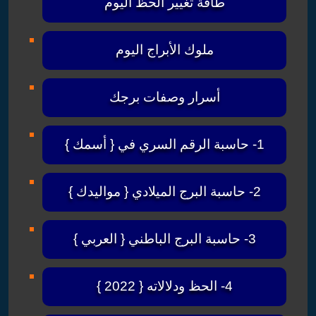
طاقة تغيير الحظ اليوم
ملوك الأبراج اليوم
أسرار وصفات برجك
1- حاسبة الرقم السري في { أسمك }
2- حاسبة البرج الميلادي { مواليدك }
3- حاسبة البرج الباطني { العربي }
4- الحظ ودلالاته { 2022 }