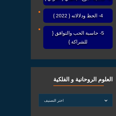
4- الحظ ودلالاته { 2022 }
5- حاسبة الحب والتوافق {
للشراكة }
العلوم الروحانية و الفلكية
العلوم
اختر التصنيف
الروحانية
و