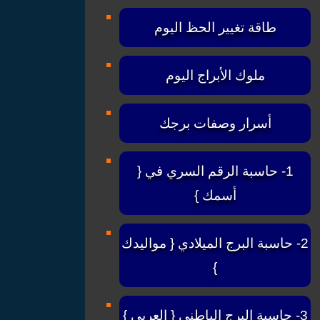
طاقة تغيير الحظ اليوم
ملوك الأبراج اليوم
أسرار وصفات برجك
1- حاسبة الرقم السري في {
أسمك }
2- حاسبة البرج الميلادي { مواليدك
}
3- حاسبة البرج الباطني { العربي }