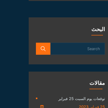
الفلكية
البحث
Search
for:
مقالات
توقعات يوم السبت 25 فبراير
25 فبراير,2023