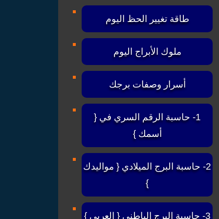
طاقة تغيير الحظ اليوم
ملوك الأبراج اليوم
أسرار وصفات برجك
1- حاسبة الرقم السري في {
أسمك }
2- حاسبة البرج الميلادي { مواليدك
}
3- حاسبة البرج الباطني { العربي }