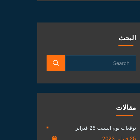
الفلكية
البحث
Search
for:
مقالات
توقعات يوم السبت 25 فبراير
25 فبراير,2023