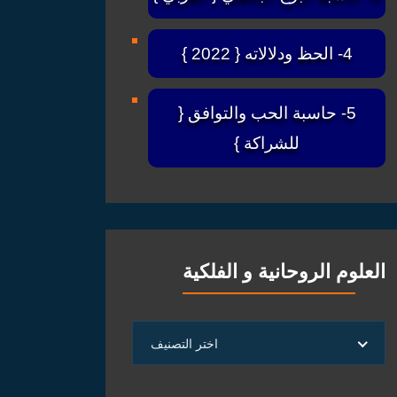
4- الحظ ودلالاته { 2022 }
5- حاسبة الحب والتوافق {
للشراكة }
العلوم الروحانية و الفلكية
العلوم
اختر التصنيف
الروحانية
و