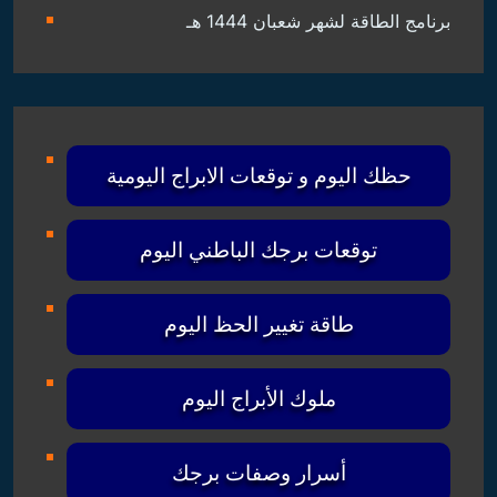
ملوك الأبراج اليوم
أسرار وصفات برجك
1- حاسبة الرقم السري في { أسمك }
2- حاسبة البرج الميلادي { مواليدك }
3- حاسبة البرج الباطني { العربي }
4- الحظ ودلالاته { 2022 }
5- حاسبة الحب والتوافق { للشراكة }