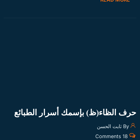
حرف الظاء(ظ) بإسمك أسرار الطبائع
By ثابت الحسن
18 Comments
READ MORE
ت
3
2
1
ع
د
د
احدث المقالات
ص
ف
ح
توقعات يوم السبت 25 فبراير
ا