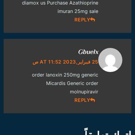
diamox us
Purchase Azathioprine
imuran 25mg sale
REPLY
Gbuelx
25 فبراير,2023 AT 11:52 ص
order lanoxin 250mg generic
Micardis Generic
order
molnupiravir
REPLY