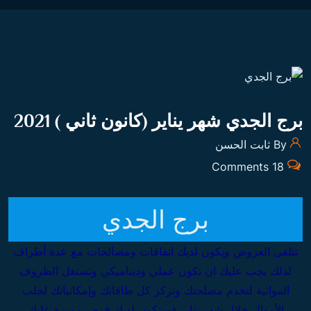
برج الجدي شهر يناير (كانون ثاني ) 2021
By ثابت الحسن
18 Comments
برج الجدي
تتلقى العروض ويكون لديك اتفاقات ومصالحات مع عدة أطراف
لذلك يجب عليك ان تكون عملي وديناميكي وتستغل الظروف
المواتية لتخدم مصلحتك وتركز كل طاقاتك وإمكانياتك لجلب
الأموال خلال شهر يناير فستكون لديك فرص مميزة عليك