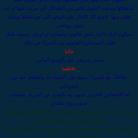
استغلالها وستجد الحلول لكثير من المشاكل الي مريت فيها او عم
تعاني منها. لاتضع كل الآمال على الوعود الي عم تتلقاها وخليك
عملي وواقعي .
سيكون لديك تأجيل بأمور قانونية وقضائية أو أوراق رسمية عليك
طلب الاستشارة القانونية من الخبراء في ذالك.
ماليا
تحسن تدريجي جيد بالوضع المالي .
عاطفيا
علاقتك مع الشريك مبنية على المصارحة والتفاهم جيد بين
الشريكين
أما الأشخاص العازبين لديهم نية بالبحث عن الشريك وسيكون
لديهم زواج تقليدي
لتعرف اكثر عن اسرار أسمك ورقمك وبرجك الباطني والتوافقات
وتقوية الحظ وشحن الطاقة لأسمك
نتشرف بزيارتك للاطلاع على المزيد من اسرار الأرقام والاسماء
الخاصة بك اضغط على الصورة