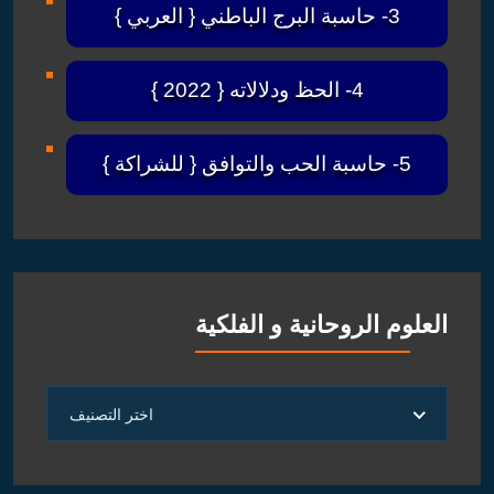
3- حاسبة البرج الباطني { العربي }
4- الحظ ودلالاته { 2022 }
5- حاسبة الحب والتوافق { للشراكة }
العلوم الروحانية و الفلكية
العلوم
اختر التصنيف
الروحانية
و
الفلكية