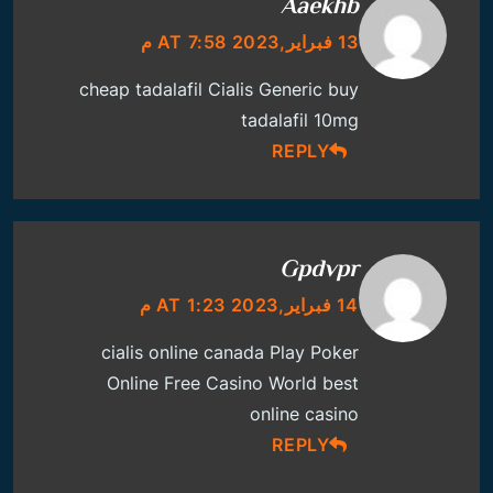
Aaekhb
13 فبراير,2023 AT 7:58 م
cheap tadalafil
Cialis Generic
buy
tadalafil 10mg
REPLY
Gpdvpr
14 فبراير,2023 AT 1:23 م
cialis online canada
Play Poker
Online Free Casino World
best
online casino
REPLY