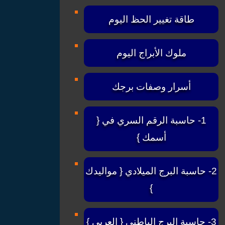
طاقة تغيير الحظ اليوم
ملوك الأبراج اليوم
أسرار وصفات برجك
1- حاسبة الرقم السري في {
أسمك }
2- حاسبة البرج الميلادي { مواليدك
}
3- حاسبة البرج الباطني { العربي }