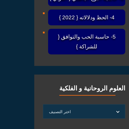
4- الحظ ودلالاته { 2022 }
5- حاسبة الحب والتوافق {
للشراكة }
العلوم الروحانية و الفلكية
العلوم
اختر التصنيف
الروحانية
و