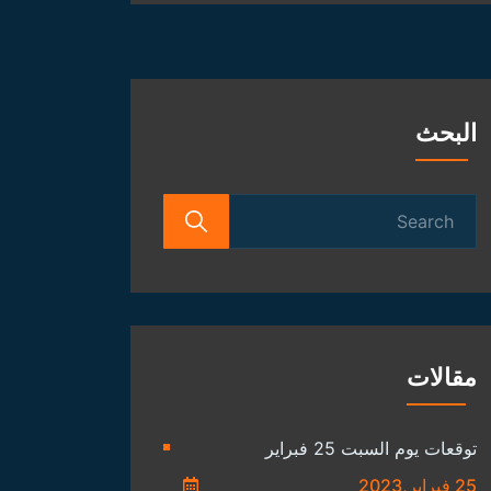
الفلكية
البحث
Search
for:
مقالات
توقعات يوم السبت 25 فبراير
25 فبراير,2023