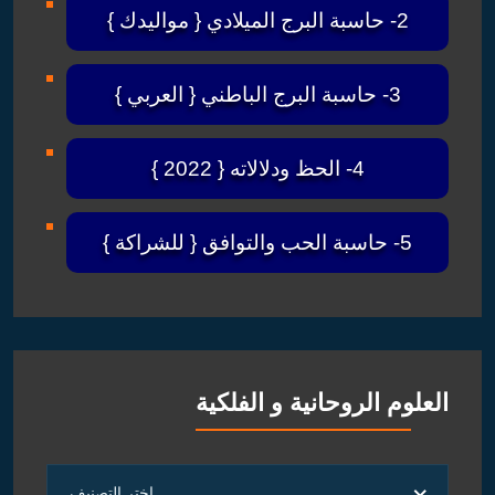
2- حاسبة البرج الميلادي { مواليدك }
3- حاسبة البرج الباطني { العربي }
4- الحظ ودلالاته { 2022 }
5- حاسبة الحب والتوافق { للشراكة }
العلوم الروحانية و الفلكية
العلوم
اختر التصنيف