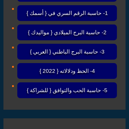
1- حاسبة الرقم السري في { أسمك }
2- حاسبة البرج الميلادي { مواليدك }
3- حاسبة البرج الباطني { العربي }
4- الحظ ودلالاته { 2022 }
5- حاسبة الحب والتوافق { للشراكة }