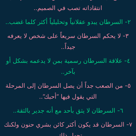
انتقاداته تصب في الصميم..
٢- السرطان يبدو عقلانياً وتحليلياً أكثر كلما غضب..
٣- لا يحكم السرطان سريعاً على شخص لا يعرفه
جيداً..
٤- علاقة السرطان رسمية بمن لا يدعمه بشكل أو
بآخر..
٥- من الصعب جداً أن يصل السرطان إلى المرحلة
التي يقول فيها “أحبك”..
٦- السرطان لا يثق بأحد مع أنه جدير بالثقة..
٧- السرطان قد يكون أكثر كائن بشري حنون ولكنك
تجهل ذلك..