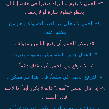
٣- الحمل لا يقوم بما يراه صغيراً في حقه، إما أن
يخطو خطوة جبارة أو لا يخطُ..
٤- الحمل لا يتخلى عن أصدقاءه، ولكن هم من
يتخلوا عنه..
٥- يمكن للحمل أن يقنع الناس بسهولة..
٦- الحمل جدير بالثقة، ويثق بسهولة بغيره..
٧- لا تتوقع من الحمل أن ينقذك دائماً..
٨- لتزعج الحمل كن سلبياً، قل “هذا غير ممكن”..
٩- إذا قال الحمل “آسف” فإنه لا يكرر أبداً ما لأجله
قال “آسف”..
١٠- ٩٩٪ من وقت الحمل يكون فيه منزعجاً أو