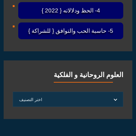
4- الحظ ودلالاته { 2022 }
5- حاسبة الحب والتوافق { للشراكة }
العلوم الروحانية و الفلكية
العلوم
اختر التصنيف
الروحانية
و
الفلكية