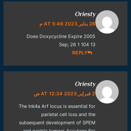
Oriesty
28 يناير,2023 AT 5:46 م
Does Doxycycline Expire
2005
Sep; 26 1 104 13
REPLY
Oriesty
2 فبراير,2023 AT 12:34 ص
The Ink4a Arf locus is essential for
parietal cell loss and the
subsequent development of SPEM
and gastric tumors
Accutane For