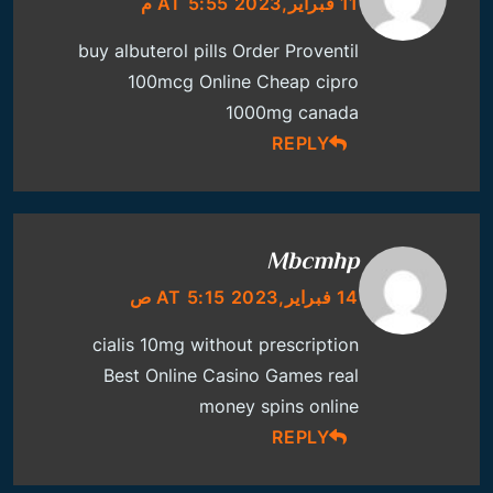
11 فبراير,2023 AT 5:55 م
buy albuterol pills
Order Proventil
100mcg Online Cheap
cipro
1000mg canada
REPLY
Mbcmhp
14 فبراير,2023 AT 5:15 ص
cialis 10mg without prescription
Best Online Casino Games
real
money spins online
REPLY