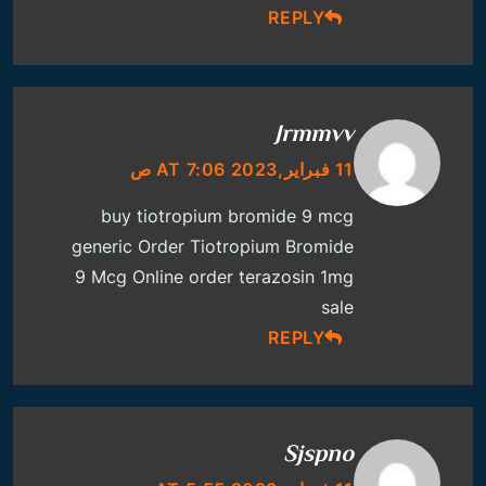
REPLY
Jrmmvv
11 فبراير,2023 AT 7:06 ص
buy tiotropium bromide 9 mcg
generic
Order Tiotropium Bromide
9 Mcg Online
order terazosin 1mg
sale
REPLY
Sjspno