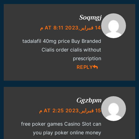
Soqmgj
14 فبراير,2023 AT 8:11 م
tadalafil 40mg price
Buy Branded
Cialis
order cialis without
prescription
REPLY
Ggzbpm
15 فبراير,2023 AT 2:25 م
free poker games
Casino Slot
can
you play poker online money