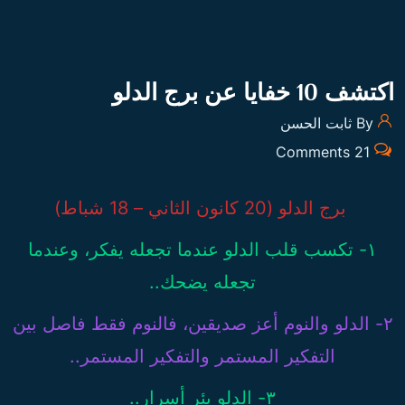
اكتشف 10 خفايا عن برج الدلو
By ثابت الحسن
21 Comments
برج الدلو (20 كانون الثاني – 18 شباط)
١- تكسب قلب الدلو عندما تجعله يفكر، وعندما
تجعله يضحك..
٢- الدلو والنوم أعز صديقين، فالنوم فقط فاصل بين
التفكير المستمر والتفكير المستمر..
٣- الدلو بئر أسرار..