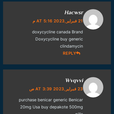
Hacwsr
21 فبراير,2023 AT 5:16 م
doxycycline canada
Brand
Doxycycline
buy generic
clindamycin
REPLY
Wvqvvi
23 فبراير,2023 AT 3:39 ص
purchase benicar generic
Benicar
20mg Usa
buy depakote 500mg