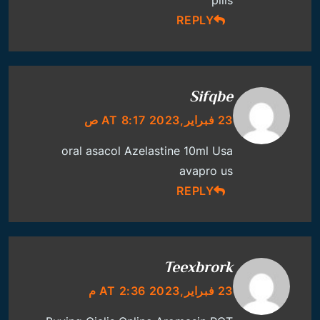
pills
REPLY
Sifqbe
23 فبراير,2023 AT 8:17 ص
oral asacol
Azelastine 10ml Usa
avapro us
REPLY
Teexbrork
23 فبراير,2023 AT 2:36 م