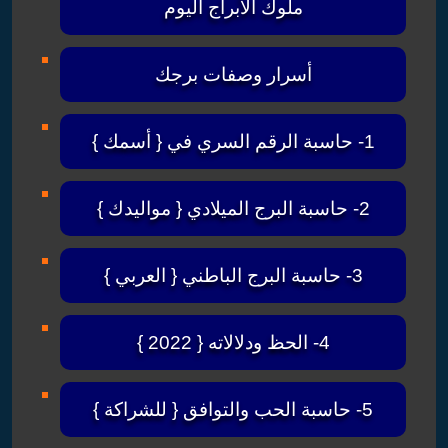
ملوك الأبراج اليوم
أسرار وصفات برجك
1- حاسبة الرقم السري في { أسمك }
2- حاسبة البرج الميلادي { مواليدك }
3- حاسبة البرج الباطني { العربي }
4- الحظ ودلالاته { 2022 }
5- حاسبة الحب والتوافق { للشراكة }