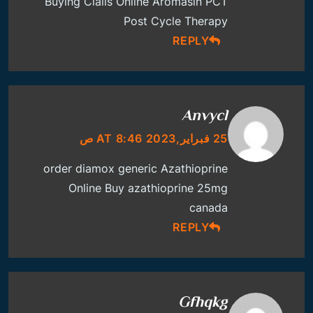
Buying Cialis Online
Aromasin PCT
Post Cycle Therapy
REPLY
Anvycl
25 فبراير,2023 AT 8:46 ص
order diamox generic
Azathioprine
Online Buy
azathioprine 25mg
canada
REPLY
Gfhqkg