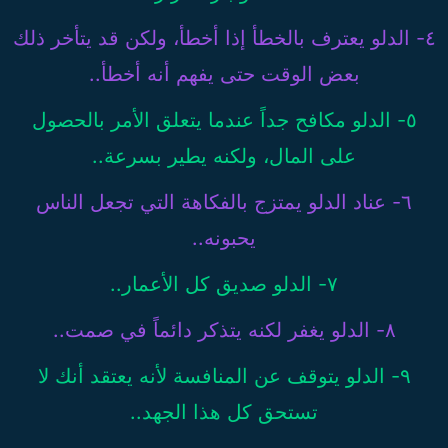
٤- الدلو يعترف بالخطأ إذا أخطأ، ولكن قد يتأخر ذلك
بعض الوقت حتى يفهم أنه أخطأ..
٥- الدلو مكافح جداً عندما يتعلق الأمر بالحصول
على المال، ولكنه يطير بسرعة..
٦- عناد الدلو يمتزج بالفكاهة التي تجعل الناس
يحبونه..
٧- الدلو صديق كل الأعمار..
٨- الدلو يغفر لكنه يتذكر دائماً في صمت..
٩- الدلو يتوقف عن المنافسة لأنه يعتقد أنك لا
تستحق كل هذا الجهد..