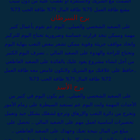
الصمت مع الشريك ولاتستفزه أو تعصب عليه من دون سبب
مقنع
طاقة العمل 75%
طاقة المال 71%
طاقة الحب 73%
برج السرطان
على الصعيد الشخصي والعملي..
اليوم عم تقوم بأعمال كتير
مهمة وممكن تتخذ قرارت حساسة وضرورية تحتاح اليوم للتركيز
واتخاذ مواقف جريئة وقوية ممكن تشعر ببعض التعب بنهاية اليوم
وتحتاج للراحة والهدوء
على الصعيد المالي .. تصرف اليوم الكثير
من أجل انشاء مشروع يعود عليك بالفائدة
على الصعيد العاطفي
..حافظ على علاقتك مع الشريك ولاتكون غامض معه
طاقة العمل
72%
طاقة المال 71%
طاقة الحب 73%
برج الأسد
على الصعيد الشخصي والعملي..
عم يكون اليوم في كتير من
الأحداث المهمة وانت اليوم عم تستعيد السيطرة على زمام الأمور
وتخرج من دائرة التعب والإرهاق وترجع لشغلك بشكل جيد وتعمل
تحضيرات أساسية لعمل مهم
على الصعيد المالي .. تحصل على
مبلغ من المال نتيجة تعبك وجهدك
على الصعيد العاطفي ..
علاقتك مع الشريك مريحة وكل طرف عم يحاول يعمل شي بيحبه