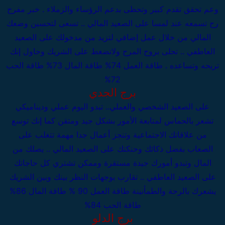
وعم تحقق تقدم كبير وتحظى بدعم الرؤساء والزملاء . خبر مفرح
رح تسمعه عند لمسا
على الصعيد المالي .. تسعى لتحسين وضعك
المالي من خلال عمل إضافي لتزيد من مدخولك
على الصعيد
العاطفي .. تحلى بروح المرح ولاتضغط على الشريك وحاول إنك
تريحه وتساعده .
طاقة العمل 74%
طاقة المال 73%
طاقة الحب
72%
برج الجدي
على الصعيد الشخصي والعملي..
تبدو اليوم عملي وديناميكي
تشعر بالحماس لمتابعة الأمور بشكل جيد ومتقن كما إنك توسع
من علاقاتك الاجتماعية وتنجز أعمال جدا مهمة تتغلب على
الصعاب بفضل ذكائك وحنكتك
على الصعيد المالي .. يصلك من
المال وتبدو أمورك جيدة مستقرة وممكن تشتري كل حاجاتك
على الصعيد العاطفي .. تقارب بوجهات النظر بينك وبين الشريك
يشعرك بالرحة والطمأنينة
طاقة العمل 90 %
طاقة المال 86%
طاقة الحب 84%
برج الدلو