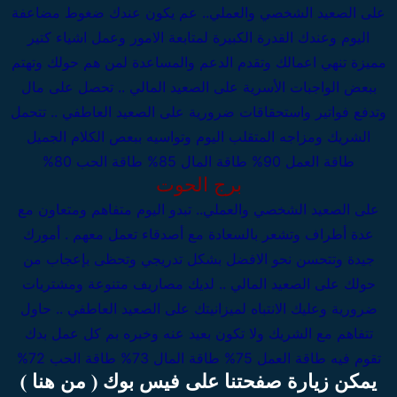
على الصعيد الشخصي والعملي..
عم يكون عندك ضغوط مضاعفة
اليوم وعندك القدرة الكبيرة لمتابعة الامور وعمل اشياء كتير
مميزة تنهي اعمالك وتقدم الدعم والمساعدة لمن هم حولك وتهتم
ببعض الواجبات الأسرية
على الصعيد المالي .. تحصل على مال
وتدفع فواتير واستحقاقات ضرورية
على الصعيد العاطفي .. تتحمل
الشريك ومزاجه المتقلب اليوم وتواسيه ببعص الكلام الجميل
طاقة العمل 90%
طاقة المال 85%
طاقة الحب 80%
برج الحوت
على الصعيد الشخصي والعملي..
تبدو اليوم متفاهم ومتعاون مع
عدة أطراف وتشعر بالسعادة مع أصدقاء تعمل معهم . أمورك
جيدة وتتحسن نحو الافضل بشكل تدريجي وتحظى بإعجاب من
حولك
على الصعيد المالي .. لديك مصاريف متنوعة ومشتريات
ضرورية وعليك الانتباه لميزانيتك
على الصعيد العاطفي .. حاول
تتفاهم مع الشريك ولا تكون بعيد عنه وخبره بم
كل عمل بدك
تقوم فيه
طاقة العمل 75%
طاقة المال 73%
طاقة الحب 72%
يمكن زيارة صفحتنا على فيس بوك ( من هنا )