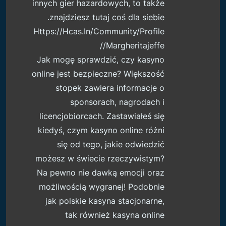
innych gier hazardowych, to także
znajdziesz tutaj coś dla siebie.
Https://hcas.in/community/profile
/margheritajeffe/
Jak mogę sprawdzić, czy kasyno
online jest bezpieczne? Większość
stopek zawiera informacje o
sponsorach, nagrodach i
licencjobiorcach. Zastawiałeś się
kiedyś, czym kasyno online różni
się od tego, jakie odwiedzić
możesz w świecie rzeczywistym?
Na pewno nie dawką emocji oraz
możliwością wygranej! Podobnie
jak polskie kasyna stacjonarne,
tak również kasyna online