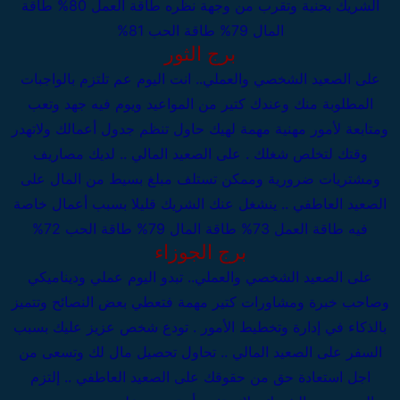
الشريك بحنية وتقرب من وجهة نظره
طاقة العمل 80%
طاقة
المال 79%
طاقة الحب 81%
برج الثور
على الصعيد الشخصي والعملي..
انت اليوم عم تلتزم بالواجبات
المطلوبة منك وعندك كتير من المواعيد ويوم فيه جهد وتعب
ومتابعة لأمور مهنية مهمة لهيك حاول تنظم جدول أعمالك ولاتهدر
وقتك لتخلص شغلك .
على الصعيد المالي .. لديك مصاريف
ومشتريات ضرورية وممكن تستلف مبلغ بسيط من المال
على
الصعيد العاطفي .. ينشغل عنك الشريك قليلا بسبب أعمال خاصة
فيه
طاقة العمل 73%
طاقة المال 79%
طاقة الحب 72%
برج الجوزاء
على الصعيد الشخصي والعملي..
تبدو اليوم عملي وديناميكي
وصاحب خبرة ومشاورات كتير مهمة فتعطي بعض النصائح وتتميز
بالذكاء في إدارة وتخطيط الأمور . تودع شخص عزيز عليك بسبب
السفر
على الصعيد المالي .. تحاول تحصيل مال لك وتسعى من
اجل استعادة حق من حقوقك
على الصعيد العاطفي .. إلتزم