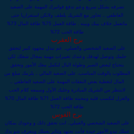
تصرفه بشكل سريع وعم تدفع فواتيرك المهمة
على الصعيد
العاطفي .. تحاور مع الشريك بلطف ولاتكن استفزازيا حتى
ماتعمل خلاف بينك وبينه .
طاقة العمل 75%
طاقة المال 73%
طاقة الحب 72%
برج العقرب
على الصعيد الشخصي والعملي..
عم تبذل مجهود كبير لتحقق
حلمك وتوصل لهدفك وعندك تغييرات مهمة بمجال شغلك لكن
بتحتاج لبعض الصبر وطولة البال لتكمل معك الأمور وتحقق
المطلوب بالوقت المناسب.
على الصعيد المالي .. يلزمك مبلغ من
المال لتغطية بعض النفقات المهمة
على الصعيد العاطفي ..
لاتنتظر من الشريك المبادرة وخليك الأول وسمعه كلام الحب
والغزل لتكسب قلبه ومحبته
طاقة العمل 71%
طاقة المال 70%
طاقة الحب 72%
برج القوس
على الصعيد الشخصي والعملي..
انت تحقق ذاتك و وجودك بمكان
عملك تبدو الأمور جيدة فأنت تجتهد وتثابر بعملك وبتعرف شو بدك