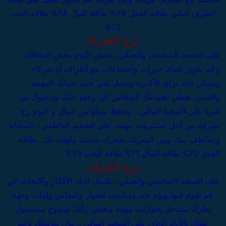
الطرف التاني
طاقة العمل 76%
طاقة المال 74%
طاقة الحب
75%
برج العذراء
على الصعيد الشخصي والعملي..
تختص اليوم ببعض المجالات
وعم يكون عندك حورات واجتماعات مع أطراف أو شركاء
وممكن تاخد برأي الأكثرية وتعمل شي جديد بحياتك المهنية
ولاتنسى تعطي اهتمامك لأشخاص الي وقفو حدك ودعموك من
فترة
على الصعيد المالي .. تحتفظ بمبلغ من المال و اليوم رح
تصرفه من أجل مشتريات مهمة.
على الصعيد العاطفي .. انسجام
و تعاطف بينك وبين الشريك يشعرك بمحبته ولهفته لك .
طاقة
العمل 70%
طاقة المال 71%
طاقة الحب 73%
برج الميزان
على الصعيد الشخصي والعملي..
تكتمل لديك الأفكار والأبحاث الي
عم تقوم فيها ويوم جيد ومناسب للحوار والنقاش وإثبات وجهة
نظرك ستدخل بحوارات مهمة وتعطي رأيك بوضوح ممايسهل
عملك بالأيام الجاي
على الصعيد المالي .. مال بيوصلك وعم