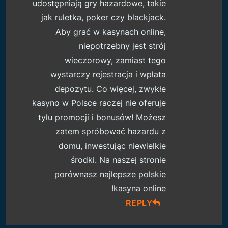
udostępniają gry hazardowe, takie
jak ruletka, poker czy blackjack.
Aby grać w kasynach online,
niepotrzebny jest strój
wieczorowy, zamiast tego
wystarczy rejestracja i wpłata
depozytu. Co więcej, zwykłe
kasyno w Polsce raczej nie oferuje
tylu promocji i bonusów! Możesz
zatem spróbować hazardu z
domu, inwestując niewielkie
środki. Na naszej stronie
porównasz najlepsze polskie
kasyna online!
REPLY