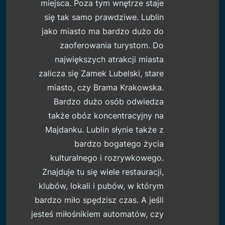
miejsca. Poza tym wnętrze staje
się tak samo prawdziwe. Lublin
jako miasto ma bardzo dużo do
zaoferowania turystom. Do
największych atrakcji miasta
zalicza się Zamek Lubelski, stare
miasto, czy Brama Krakowska.
Bardzo dużo osób odwiedza
także obóz koncentracyjny na
Majdanku. Lublin słynie także z
bardzo bogatego życia
kulturalnego i rozrywkowego.
Znajduje tu się wiele restauracji,
klubów, lokali i pubów, w którym
bardzo miło spędzisz czas. A jeśli
jesteś miłośnikiem automatów, czy