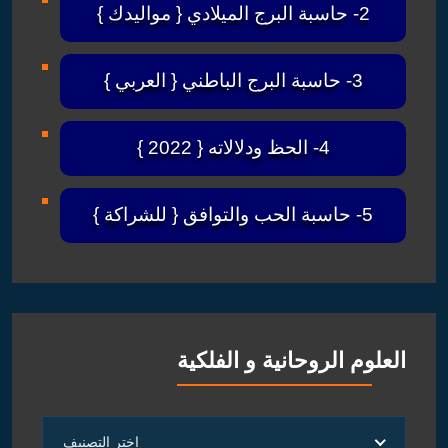
2- حاسبة البرج الميلادي { مواليدك }
3- حاسبة البرج الباطني { العربي }
4- الحظ ودلالاته { 2022 }
5- حاسبة الحب والتوافق { للشراكة }
العلوم الروحانية و الفلكية
العلوم
اختر التصنيف