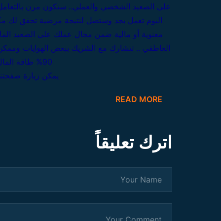
على الصعيد الشخصي والعملي..
ستكون مرن بالتعامل 
اليوم تعمل بجد وستصل لنتيجة مرضية تحقق لك مك
معنوية أو مالية ضمن مجال عملك
على الصعيد الما
العاطفي .. تتشارك مع الشريك ببعض الهوايات وممكن 
90%
طاقة المال 8
يمكن زيارة صفحتنا
READ MORE
اترك تعليقاً