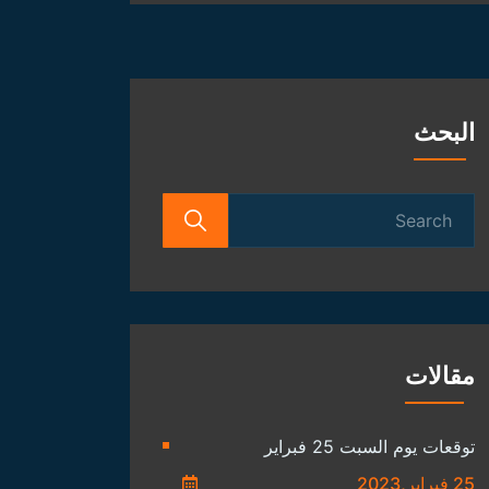
الفلكية
البحث
Search
for:
مقالات
توقعات يوم السبت 25 فبراير
25 فبراير,2023