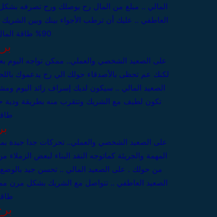
المالي .. مبلغ من المال رح يوصلك ورح تصرفه بشك
العاطفي .. عليك أن ترطب الأجواء بينك وبين الشريك
90%
طاقة المال 4
بر
على الصعيد الشخصي والعملي..
ممكن تواجه اليوم ب
لكنك عم تحظى بالأصدقاء حولك الي رح يدعموك باللح
الصعيد المالي .. سيكون لديك إسراف زائد اليوم ومش
تكون لطيف مع الشريك وتتقرب منه بطريقة ودية
طاقة 
بر
على الصعيد الشخصي والعملي..
تحركات جدا جيدة بمج
المهمة والجريئة كماتوجه النقد البناء لبعض الزملاء 
من حولك .
على الصعيد المالي .. تحسن جيد بالوض
الصعيد العاطفي .. تتواصل مع الشريك بشكل مرن مماي
طاقة 
برج