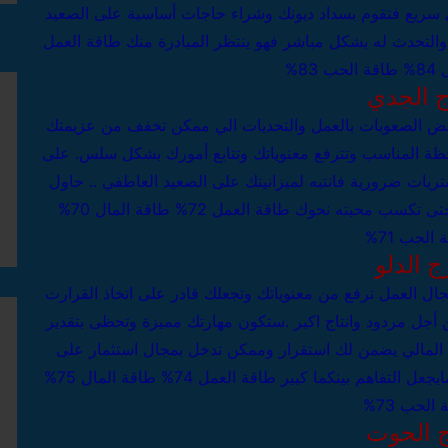
ل سريع فتقوم بسداد ديونك وشراء حاجات أساسية
على الصعيد
 والتحدث له بشكل مباشر فهو ينتظر المبادرة منك
طاقة العمل
8%
طاقة الحب 83%
ج الجدي
عض الصعوبات بالعمل والتحديات الي ممكن تخفف من عزيمتك
ظة المناسب وتترفع معنوياتك وتتابع أمورك بشكل سلس.
على
تريات ضرورية فانتبه لميزانيتك
على الصعيد العاطفي .. حاول
 حتى تكسب محبته نحوك
طاقة العمل 72%
طاقة المال 70%
الحب 71%
ج الدلو
ال العمل ترفع من معنوياتك وتجعلك قادر على اتخاذ القرارت
من أجل مردود وانتاج اكبر .ستكون مهارتك مميزة وتحظى بتقدير
ع المالي يضمن لك استقرار وممكن تدخل بمجال استثمار
على
جعل التفاهم بينكما كبير
طاقة العمل 74%
طاقة المال 75%
الحب 73%
 الحوت