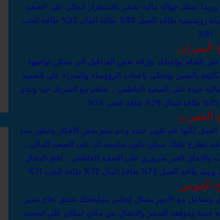
وربما تصلك حوالة مالية تشعر بالاستقرار المالي
على الصعيد
ياة رومنسية
طاقة العمل 80%
طاقة المال 82%
طاقة الحب
81%
 الميزان
لى القيام بواجباتك وإزالة بعض العراقيل الي ممكن تواجهها
لثقة بالنفس وتحظى بإعجاب الرؤوساء والمدراء
على الصعيد
الية جيدة
على الصعيد العاطفي .. تفاهم مع الشريك جيد وتبدو
طاقة المال 76%
طاقة الحب 74%
 العقرب
لعمل لكنها عم تكون جيدة وعم تنمو بعض الأفكار وتتبلور مما
 عم تنطرح عليك ممكن تكون مناسبة لك
على الصعيد المالي ..
 والانفاق الغير ضروري
على الصعيد العاطفي .. افتح المجال
 وبينه
طاقة العمل 73%
طاقة المال 72%
طاقة الحب 71%
 القوس
تتعامل مع الأمور بشكل إيجابي ممايجعلك تحقق نجاح مميز
 جيدة وموفقة للسفر والانتقال من مكان لمكان
على الصعيد