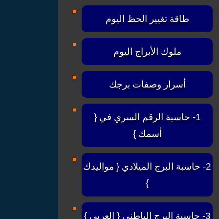
طاقة تغيير الحظ اليوم
ملوك الأبراج اليوم
أسرار وصفات برجك
1- حاسبة الرقم السري في {
أسمك }
2- حاسبة البرج الميلادي { مواليدك
}
3- حاسبة البرج الباطني { العربي }