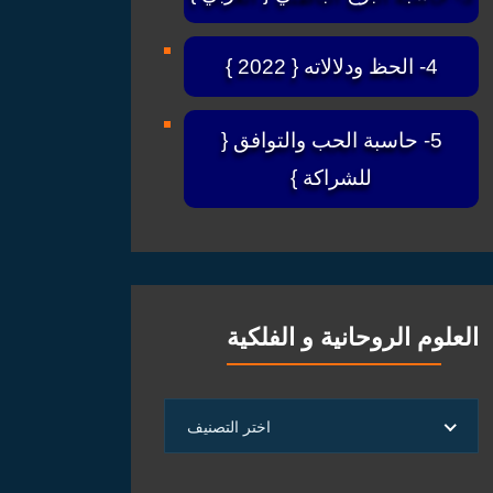
4- الحظ ودلالاته { 2022 }
5- حاسبة الحب والتوافق {
للشراكة }
العلوم الروحانية و الفلكية
العلوم
اختر التصنيف
الروحانية
و