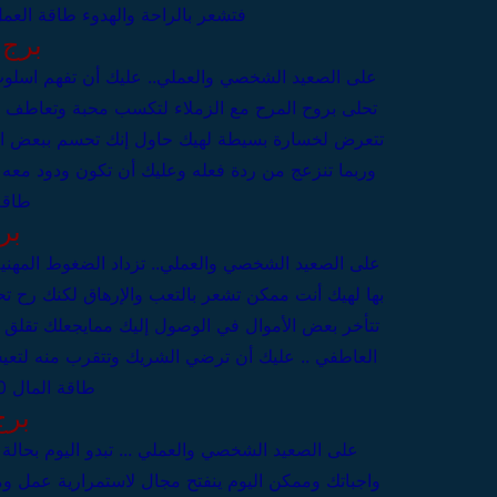
فتشعر بالراحة والهدوء
طاقة العمل 5
برج 
على الصعيد الشخصي والعملي..
عليك أن تفهم اسلوب
تحلى بروح المرح مع الزملاء لتكسب محبة وتعاطف 
تتعرض لخسارة بسيطة لهيك حاول إنك تحسم ببعض ال
وربما تنزعج من ردة فعله وعليك أن تكون ودود مع
طاقة 
بر
على الصعيد الشخصي والعملي..
تزداد الضغوط المهني
بها لهيك أنت ممكن تشعر بالتعب والإرهاق لكنك رح تحا
تتأخر بعض الأموال في الوصول إليك ممايجعلك تقل
العاطفي .. عليك أن ترضي الشريك وتتقرب منه لت
طاقة المال 70%
برج
على الصعيد الشخصي والعملي ...
تبدو اليوم بحال
واجباتك وممكن اليوم ينفتح مجال لاستمرارية عمل و