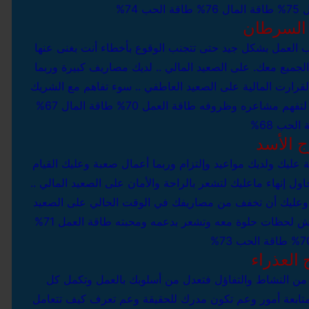
7%
طاقة المال 76%
طاقة الحب 74%
السرطان
 العمل بشكل جيد حتى تتجنب الوقوع بأخطاء أنت بغنى عنها
الجميع معك.
على الصعيد المالي .. لديك مصاريف كبيرة وربما
قرارت المالية
على الصعيد العاطفي .. سوء تفاهم مع الشريك
ه لتفهم مشاعره وظروفه
طاقة العمل 70%
طاقة المال 67%
الحب 68%
ج الأسد
ة عليك ولديك مواعيد وإلتزام وربما أعمال صعبة وعليك القيام
ول إنهاء ماعليك لتشعر بالراحة والأمان
على الصعيد المالي ..
ق وعليك أن تخفف من مصاريفك في الوقت الحالي
على الصعيد
عيش لحظات حلوة معه وتشعر بدعمه ومحبته
طاقة العمل 71%
طاقة الحب 73%
 العذراء
ة من النشاط والتفاؤل فتعدل من أسلوبك بالعمل وتكمل كل
متابعة أمور وعم تكون مدرك للحقيقة وعم تعرف كيف تتعامل