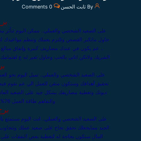
By ثابت الحسن
0 Comments
بر
على الصعيد الشخصي والعملي..
ممكن اليوم تتأثر 
حاول ماتكبر القصص وتلتزم بعملك وتنظم مواعيدك لت
.. عم يكون في عندك مصاريف كبيرة وإنفاق مبالغ
الشريك ولاتكن اناني بالحب وحاول تعبر له ع اهتمام
بر
على الصعيد الشخصي والعملي..
تميل اليوم نحو الع
تحقيق أهدافك وستكون متقن للعمل الي عم تقوم فيه فتت
ديونك وتغطية مصاريفك بشكل جيد
على الصعيد العا
والتفاهم
طاقة العمل 76%
برج
على الصعيد الشخصي والعملي..
انت اليوم تستمتع با
الجيد ممايجعلك تحقق نجاح على صعيد عملك وتتجاوب 
المال ستكون بحاجة له لتغطية بعض النفقات
على ا