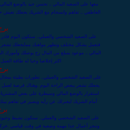
معها
على الصعيد المالي .. تحسن جيد بالوضع المالي 
العاطفي .. تفاهم وانسجام مع الشريك يجعلك تعيش ح
برج
على الصعيد الشخصي والعملي..
ستكون اليوم قادر ع
فتعمل بشكل مختلف وتظهر مواهبك ممايجعلك تشعر با
المالي .. موعود بمبلغ من المال رح يوصلك وأمورك الم
اكثر إخلاصا وحبا له
طاقة العمل 75%
برج
على الصعيد الشخصي والعملي..
تطورات بطيئة بمجال ا
يجعلك تشعر ببعض الراحة اليوم .وهناك فرصة لعمل
استقرار بالوضع المالي وسيطرة على بعض المشتريات
أمام الشريك ليعبرلك عن رأيه ويصير في تفاهم بينك
برج
على الصعيد الشخصي والعملي..
ستكون نشيط وحيوي و
وتنجز أعمال جدا مهمة وصعبة في وقت قياسي .حركة