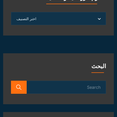
العلوم
اختر التصنيف
الروحانية
و
الفلكية
البحث
Search
for: