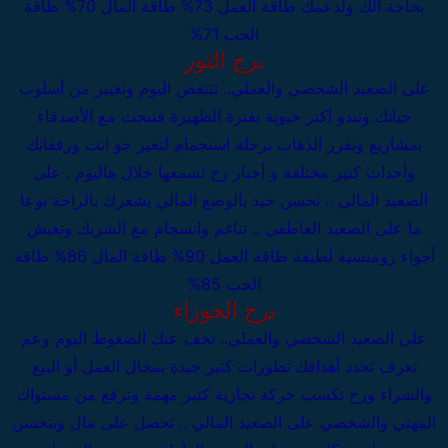
بحاجة الك ولدعمك
طاقة العمل 73%
طاقة المال 70%
طاقة
الحب 71%
برج الثور
على الصعيد الشخصي والعملي..
تنتفض اليوم وتغيير من أسلوب
حياتك وتبدو أكتر حيوية بفترة الظهيرة فتبحث مع الأصدقاء
بمشاريع وتقرر الذهاب برحلة استجمام لتغير جو انت ورفقاتك
وأحداث كتير مختلفة و أخبار رح تسمعها خلال هاليوم .
على
الصعيد المالي .. تحسن جيد بالوضع المالي يشعرك بالراحة نوعا
ما
على الصعيد العاطفي .. تناغم وانسجام مع الشريك وتعيش
آجواء رومنسية لطيفة
طاقة العمل 90%
طاقة المال 86%
طاقة
الحب 85%
برج الجوزاء
على الصعيد الشخصي والعملي..
تخف عنك الضغوط اليوم وعم
تعرف تحدد أهدافك تطورات كتير جيدة بمجال العمل أو البيع
والشراء ورح تكسب حركة تجارية كتير مهمة وترفع من مستواك
المهني والشخصي
على الصعيد المالي .. تحصل على مال ويتحسن