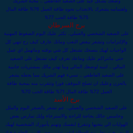
وضعك بشكل جيد
على الصعيد العاطفي .. محبة الشريك
واهتمامه يشعرك بالانجذاب نحوه
طاقة العمل 76%
طاقة المال
75%
طاقة الحب 77%
برج السرطان
على الصعيد الشخصي والعملي..
تكثر عليك اليوم الضغوط المهنية
والإلتزامات وتشعر ببعض التعب ومانك عارف كيف رح تنهي كل
الواجبات لهيك بنصحك تشتغل كل شي بوقته وماتهمل اي عمل
حتى ماتتراكم عليك وماعاد تعرف كيف تشتغل
على الصعيد
المالي .. انتبه لوضعك المالي وما تهدر مالك بمشتريات جانبية
على الصعيد العاطفي .. تسيء فهم الشريك مما يجعله يشعر
بالحزن وعليك ان تصلح الموقف فورا وتتقرب منه بمحبة
طاقة
العمل 72%
طاقة المال 71%
طاقة الحب 70%
برج الأسد
على الصعيد الشخصي والعملي..
عم تشعر بالضجر اليوم والملل
وحاسس حالك بحاجة للراحة والاسترخاء وإنك تمارس بعض
الهوايات الي بتحبها وتتفرغ لنفسك وتهتم بأمورك الشخصية لهيك
اليوم رح تستغل يوم العطلة لتقدر تهتم ببعض الامور الخاصة فيك