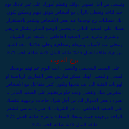
وتسعى من أجل تطوير أدواتك وتنظم أمورك على غير عادتك يوم
جيد لتاخد وتعطي بالرأي مع أشخاص بتوثق فيهم وممكن يكون
الك متطلبات رح توجدها عند بعض الأشخاص وتشعر بالاستقرار
بعملك
على الصعيد المالي .. يتحسن الوضع المالي بشكل تدريجي
وتشتري ماتريد
على الصعيد العاطفي .. لاتبتعد عن الشريك
وتتخلى عنه لأسباب بسيطة وسطحية وخلي علاقتك معه اعمق
من هيك
طاقة العمل 75%
طاقة المال 73%
طاقة الحب 71%
برج الحوت
على الصعيد الشخصي والعملي..
انت اليوم عم تهتم بوضعك
الصحي والنفسي لهيك ممكن تمارس بعض التمارين الرياضية او
الهوايات الفنية الي انت بتحبها وتكون كتير متفاعل مع الأشخاص
المقربين منك وتقضي وقت حلو برفقتهم
على الصعيد المالي ..
تصرف بعض الاموال لك من أجل شراء حاجات ترفيهية لنفسك
على الصعيد العاطفي .. دعم الشريك الك شيء اساسي لتشعر
بالراحة ووجوده جنبك يمنحك السعادة والفرح
طاقة العمل 74%
طاقة المال 73%
طاقة الحب 75%