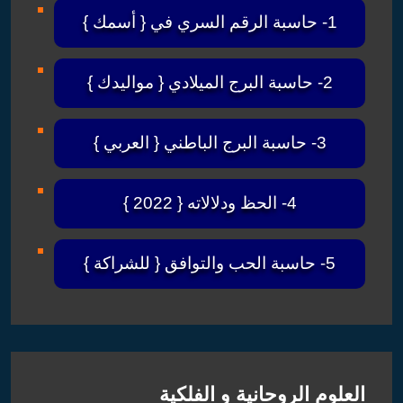
1- حاسبة الرقم السري في { أسمك }
2- حاسبة البرج الميلادي { مواليدك }
3- حاسبة البرج الباطني { العربي }
4- الحظ ودلالاته { 2022 }
5- حاسبة الحب والتوافق { للشراكة }
العلوم الروحانية و الفلكية