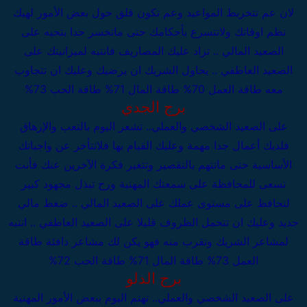
لان عم تتخربط المواعيد وعم تكون قلق حول بعض الأمور لهيك
نظم اوقاتك ولاتتسرع بأحكامك حتى ماتخسر حدا بتحبه
على
الصعيد المالي .. تزاد عليك المصاريف فانتبه لميزانيتك
على
الصعيد العاطفي .. يحاول الشريك ان يرضيك وعليك ان تتجاوب
معه
طاقة العمل 70%
طاقة المال 71%
طاقة الحب 73%
برج الجدي
على الصعيد الشخصي والعملي..
تشعر اليوم بالتعب والإرهاق
فلديك أعمال جدا مهمة وعليك القيام بها فلاتتأخر عن واجباتك
الأساسية حتى ماتتهم بالتقصير وتتغير فكرة الآخرين عنك فأنت
تسعى للمحافظة على سمعتك المهنية ورح تبذل مجهود كبير
لتحافظ على مستوى عملك
على الصعيد المالي .. ضغط مالي
جديد وعليك ان تتحمل الظروف قليلا
على الصعيد العاطفي .. انتبه
لمشاعر الشريك وتقرب منه فهو يكن لك مشاعر دافئة
طاقة
العمل 73%
طاقة المال 71%
طاقة الحب 72%
برج الدلو
على الصعيد الشخصي والعملي..
تهتم اليوم ببعض الأمور المهنية