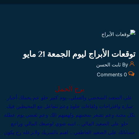
توقعات الأبراج ليوم الجمعة 21 مايو
By ثابت الحسن
0 Comments
برج الحمل
على الصعيد الشخصي والعملي..
يوم كتير حلو عم يحملك أخبار
سارة واقتراحات ولقاءات حلوة وعم تتفاعل مع المحيطين فيك
بكل محبة وعم تشعر بمحبتهم ولهفتهم الك وعم تقضي يوم عطلة
حلو
على الصعيد المالي .. انتبه شوي لوضعك المالي وراجع
حساباتك
على الصعيد العاطفي .. اهتم بالشريك ولاتزعله رح يكون