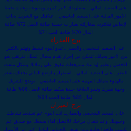
على الصعيد المالي .. مصاريفك كتير كبيرة ومتنوعة وعليك ضبط
الامور المالية
على الصعيد العاطفي .. علاقتك مع الشريك بحاجة
لإنعاش فلاتتردد بمغازلته بعبارات جميلة
طاقة العمل 72%
طاقة
المال 70%
طاقة الحب 71%
برج العذراء
على الصعيد الشخصي والعملي..
تبدو اليوم نشيط وتهتم بالكثير
من الأمور بحياتك تتمكن من إحراز تقدم بمجال عملك فترتقي نحو
الافضل وتظهر إبداعك ممايجعلك تتفوق على زملائك بشكل ملفت
للنظر .
على الصعيد المالي .. استقرار بالوضع المالي يجعلك تشعر
بالهدوء بحياتك المهنية
على الصعيد العاطفي .. توضح للشريك
وجهة نظرك وتبدو العلاقة جيدة بينكما
طاقة العمل 86%
طاقة
المال 85%
طاقة الحب 84%
برج الميزان
على الصعيد الشخصي والعملي..
انت اليوم عم تستعيد نشاطك
وحيويتك وعم يتعدل مزاجك للأفضل لقاء بجمعك مع صديق عم
تكسب طاقة إيجابية وعم تشعر بالحماس لتكمل كتير من الأعمال