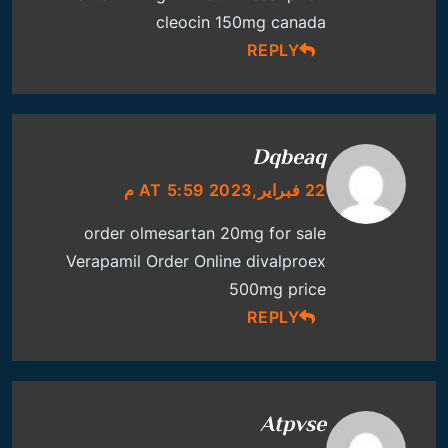
cleocin 150mg canada
REPLY
Dqbeaq
22 فبراير,2023 AT 5:59 م
order olmesartan 20mg for sale
Verapamil Order Online
divalproex
500mg price
REPLY
Atpvse