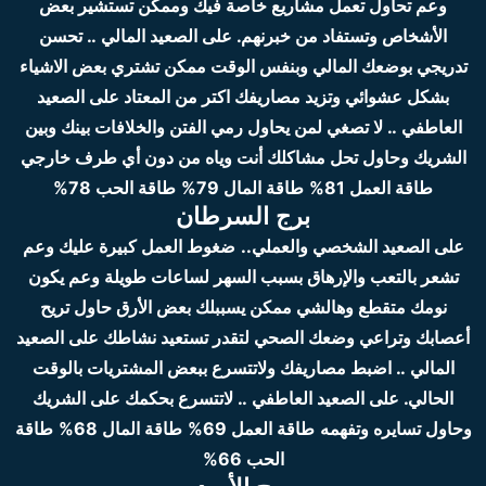
وعم تحاول تعمل مشاريع خاصة فيك وممكن تستشير بعض
الأشخاص وتستفاد من خبرنهم.
على الصعيد المالي .. تحسن
تدريجي بوضعك المالي وبنفس الوقت ممكن تشتري بعض الاشياء
بشكل عشوائي وتزيد مصاريفك اكتر من المعتاد
على الصعيد
العاطفي .. لا تصغي لمن يحاول رمي الفتن والخلافات بينك وبين
الشريك وحاول تحل مشاكلك أنت وياه من دون أي طرف خارجي
طاقة العمل 81%
طاقة المال 79%
طاقة الحب 78%
برج السرطان
على الصعيد الشخصي والعملي..
ضغوط العمل كبيرة عليك وعم
تشعر بالتعب والإرهاق بسبب السهر لساعات طويلة وعم يكون
نومك متقطع وهالشي ممكن يسببلك بعض الأرق حاول تريح
أعصابك وتراعي وضعك الصحي لتقدر تستعيد نشاطك
على الصعيد
المالي .. اضبط مصاريفك ولاتتسرع ببعض المشتريات بالوقت
الحالي.
على الصعيد العاطفي .. لاتتسرع بحكمك على الشريك
وحاول تسايره وتفهمه
طاقة العمل 69%
طاقة المال 68%
طاقة
الحب 66%