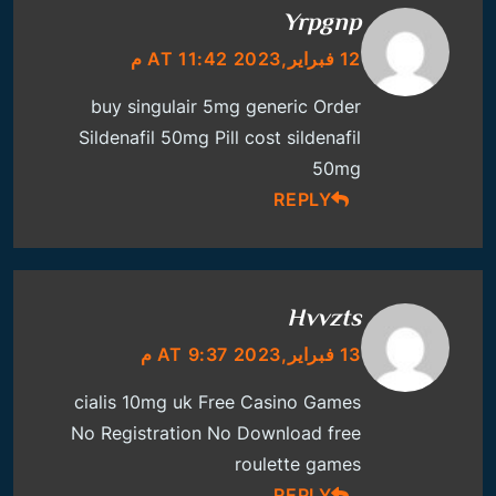
Yrpgnp
12 فبراير,2023 AT 11:42 م
buy singulair 5mg generic
Order
Sildenafil 50mg Pill
cost sildenafil
50mg
REPLY
Hvvzts
13 فبراير,2023 AT 9:37 م
cialis 10mg uk
Free Casino Games
No Registration No Download
free
roulette games
REPLY