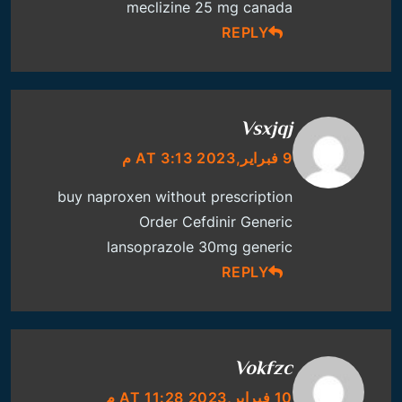
meclizine 25 mg canada
REPLY
Vsxjqj
9 فبراير,2023 AT 3:13 م
buy naproxen without prescription
Order Cefdinir Generic
lansoprazole 30mg generic
REPLY
Vokfzc
10 فبراير,2023 AT 11:28 م