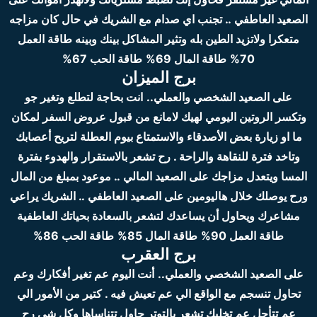
الصعيد العاطفي .. تجنب اي صدام مع الشريك في حال كان مزاجه
متعكرا ولاتزيد الطين بله وتثير المشاكل بينك وبينه
طاقة العمل
70%
طاقة المال 69%
طاقة الحب 67%
برج الميزان
على الصعيد الشخصي والعملي..
انت بحاجة لتطلع وتغير جو
وتكسر الروتين اليومي لهيك لامانع من قبول عروض السفر لمكان
ما او زيارة بعض الأصدقاء والاستمتاع بيوم العطلة لتريح أعصابك
وتاخد فترة للنقاهة والراحة . رح تشعر بالاستقرار والهدوء بفترة
المسا ويتعدل مزاجك
على الصعيد المالي .. موعود بمبلغ من المال
ورح يوصلك خلال هاليومين
على الصعيد العاطفي .. الشريك يراعي
مشاعرك ويحاول أن يساعدك لتشعر بالسعادة بحياتك العاطفية
طاقة العمل 90%
طاقة المال 85%
طاقة الحب 86%
برج العقرب
على الصعيد الشخصي والعملي..
أنت اليوم عم تغير أفكارك وعم
تحاول تنسجم مع الواقع الي عم تعيش فيه . كتير من الأمور الي
عم تتأجل عم تخليك تشعر بالتوتر حاول تتناساها وكل شي رح