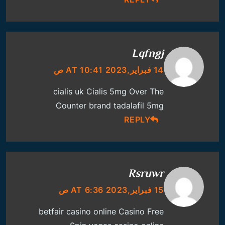
Lqfngj
14 فبراير,2023 AT 10:41 ص
cialis uk
Cialis 5mg Over The
Counter
brand tadalafil 5mg
REPLY
Rsruwr
15 فبراير,2023 AT 6:36 ص
betfair casino online
Casino Free