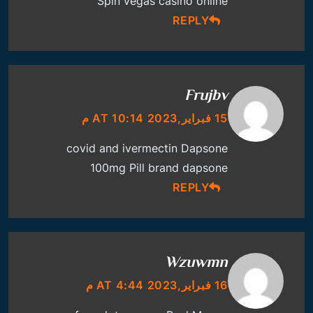
Spin
vegas casino online
REPLY
Frujbv
15 فبراير,2023 AT 10:14 م
covid and ivermectin
Dapsone
100mg Pill
brand dapsone
REPLY
Wzuwmn
16 فبراير,2023 AT 4:44 م