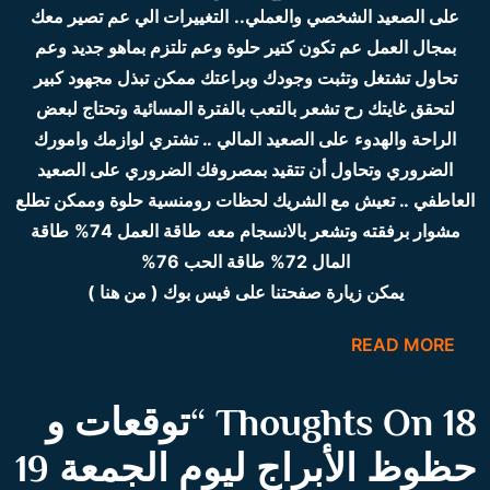
على الصعيد الشخصي والعملي..
التغييرات الي عم تصير معك
بمجال العمل عم تكون كتير حلوة وعم تلتزم بماهو جديد وعم
تحاول تشتغل وتثبت وجودك وبراعتك ممكن تبذل مجهود كبير
لتحقق غايتك رح تشعر بالتعب بالفترة المسائية وتحتاج لبعض
الراحة والهدوء
على الصعيد المالي .. تشتري لوازمك وامورك
الضروري وتحاول أن تتقيد بمصروفك الضروري
على الصعيد
العاطفي .. تعيش مع الشريك لحظات رومنسية حلوة وممكن تطلع
مشوار برفقته وتشعر بالانسجام معه
طاقة العمل 74%
طاقة
المال 72%
طاقة الحب 76%
يمكن زيارة صفحتنا على فيس بوك ( من هنا )
READ MORE
18 Thoughts On “
توقعات و
حظوظ الأبراج ليوم الجمعة 19