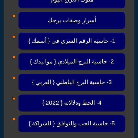
أسرار وصفات برجك
1- حاسبة الرقم السري في { أسمك }
2- حاسبة البرج الميلادي { مواليدك }
3- حاسبة البرج الباطني { العربي }
4- الحظ ودلالاته { 2022 }
5- حاسبة الحب والتوافق { للشراكة }