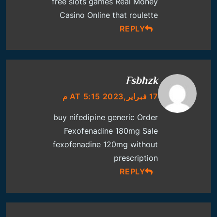
free slots games
Real Money
Casino Online
that roulette
REPLY
Fsbhzk
17 فبراير,2023 AT 5:15 م
buy nifedipine generic
Order
Fexofenadine 180mg Sale
fexofenadine 120mg without
prescription
REPLY