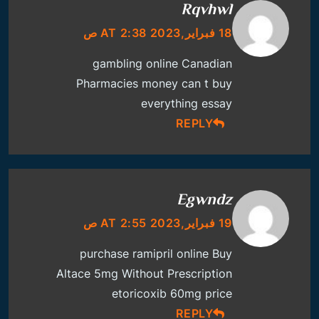
Rqvhwl
18 فبراير,2023 AT 2:38 ص
gambling online
Canadian
Pharmacies
money can t buy
everything essay
REPLY
Egwndz
19 فبراير,2023 AT 2:55 ص
purchase ramipril online
Buy
Altace 5mg Without Prescription
etoricoxib 60mg price
REPLY