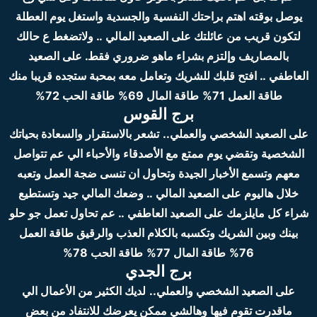
يوصل بوقته اهتم براحتك النفسية والجسدية واستغل يوم العطلة
لتكون قريب من عائلتك
على الصعيد المالي .. ولاتضغط ع حالك
بالمصاريف وإلتزم بشراء ماهو ضروري فقط.
على الصعيد
العاطفي .. افتح قلبك للشريك وتعامل معه بمحبة ستجده قريبا منك
طاقة العمل 71%
طاقة المال 69%
طاقة الحب 72%
برج القوس
على الصعيد الشخصي والعملي..
تشعر بالاستقرار والسعادة بحياتك
الشخصية وتقضي يوم ممتع مع الأصدقاء والأحباء الي عم تتواصل
معهم وتسمع الأخبار الجيدة وتحاول ان تنسى ضجة العمل وتعبه
خلال هاليوم
على الصعيد المالي .. وضعك المالي جيد وتستطيع
شراء كل مايلزمك
على الصعيد العاطفي .. عم تحاول تعمل جو حلو
بينك وبين الشريك وتكسبه بالكلام العذب والرقيق
طاقة العمل
76%
طاقة المال 77%
طاقة الحب 78%
برج الجدي
على الصعيد الشخصي والعملي..
لديك الكثير من الأعمال الي
ماقدرت تقوم فيها وهالشي ممكن يعرضك للانتفاد من بعض