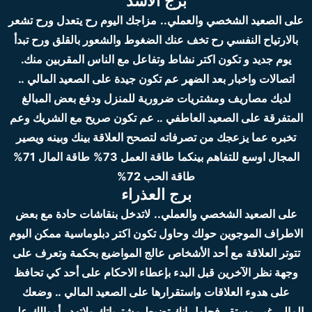
برج الأسد
على الصعيد الشخصي والعملي..
مزاجك اليوم رح يتعدل ورح تشعر
بالارتياح النفسي رح تخف عنك الضغوط والشعور بالقلق ورح تبدأ
يوم جديد و تكون اكتر نشاط وتفاعل مع الناس المقربين منك.
اتصالات واخبار بعد الضهر عم تكون جيدة
على الصعيد المالي ..
لديك مصاريف ومشتريات ضرورية للمنزل ودفع بعض المبالغ
المتفرقة
على الصعيد العاطفي .. عم تكون صريح مع الشريك وعم
تخبره عما يزعجك من تصرفاته لتصحح العلاقة بينك وبينه ويصير
المجال اوسع للتفاهم بينكما
طاقة العمل 73%
طاقة المال 71%
طاقة الحب 72%
برج العذراء
على الصعيد الشخصي والعملي..
لاتدخل بنقاشات حادة مع بعض
الاطراف الموجوين حولك وحاول تكون اكتر دبلوماسية ممكن اليوم
تتوتر العلاقة مع أحد الأشخاص عالج المواضيع بحكمة وتعرف على
وجهة نظر الآخرين قبل البدء بإعطاء الاحكام على أحد كي تحافظ
على هدوء العلاقات واستقرارها
على الصعيد المالي .. وضعك
المالي غير مستقر فحاول إنك تضبط مشترياتك ولاتهدر أموالك
على