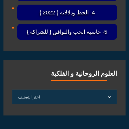
4- الحظ ودلالاته { 2022 }
5- حاسبة الحب والتوافق { للشراكة }
العلوم الروحانية و الفلكية
العلوم
اختر التصنيف
الروحانية
و
الفلكية