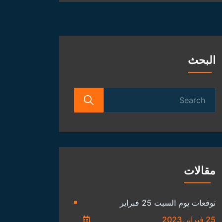
الفلكية
البحث
Search
for:
مقالات
توقعات يوم السبت 25 فبراير
25 فبراير,2023