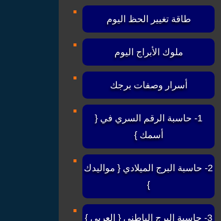
طاقة تغيير الحظ اليوم
ملوك الأبراج اليوم
أسرار وصفات برجك
1- حاسبة الرقم السري في {
أسمك }
2- حاسبة البرج الميلادي { مواليدك
}
3- حاسبة البرج الباطني { العربي }