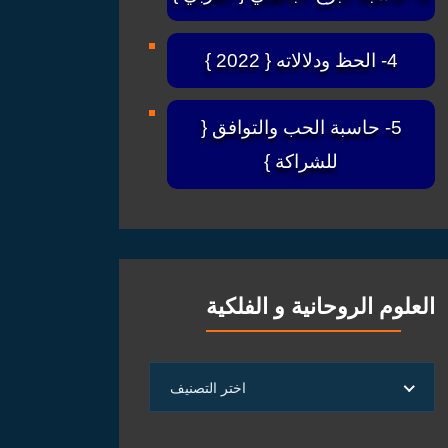
4- الحظ ودلالاته { 2022 }
5- حاسبة الحب والتوافق {
للشراكة }
العلوم الروحانية و الفلكية
العلوم
اختر التصنيف
الروحانية
و