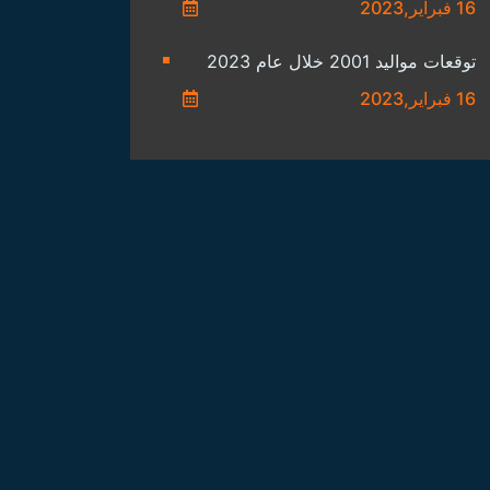
16 فبراير,2023
توقعات مواليد 2001 خلال عام 2023
16 فبراير,2023