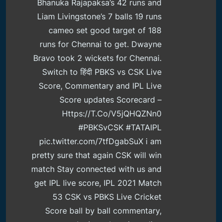
Bhanuka Rajapaksa’s 42 runs and
Liam Livingstone’s 7 balls 19 runs
cameo set good target of 188
runs for Chennai to get. Dwayne
Bravo took 2 wickets for Chennai.
Switch to हिंदी PBKS vs CSK Live
Score, Commentary and IPL Live
Score updates Scorecard –
Https://t.co/V5jQHQZNn0
#PBKSvCSK #TATAIPL
pic.twitter.com/7tfDgabSuX i am
pretty sure that again CSK will win
match Stay connected with us and
get IPL live score, IPL 2021 Match
53 CSK vs PBKS Live Cricket
Score ball by ball commentary,