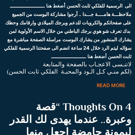
الى الرسمية للفلكي ثابت الحسن
أضغط هنا
ـــــــــــــــــــــــ
ملاحظـــة هامــــة جـــدا .. أرجوا مشاركة البوست من الجميع
على صفحاتكم والكروبات للدعم
وبرجك الميلادي وارقامك وحظك
بدك تعرف شو هوي برجك الباطني من خلال الاسم
الأولوية لمن
يشارك المنشور
من يشارك البوست
مراسلة الصفحة مباشرة
مع
سؤاله
ليتم الرد خلال 24 ساعة
انضم الى صفحتنا الرسمية للفلكي
ثابت الحسن
أضغط هنا
ـــــــــــــــــــــــ
لاتنـسى الاعجـاب بالصفحة والمتابعة
(لكم منـي كـل الـود والمحبـة الفلكي ثابت الحسن)
READ MORE
4 Thoughts On “
قصة
وعبرة.. عندما يهدى لك القدر
ليمونة حامضة اجعل منها