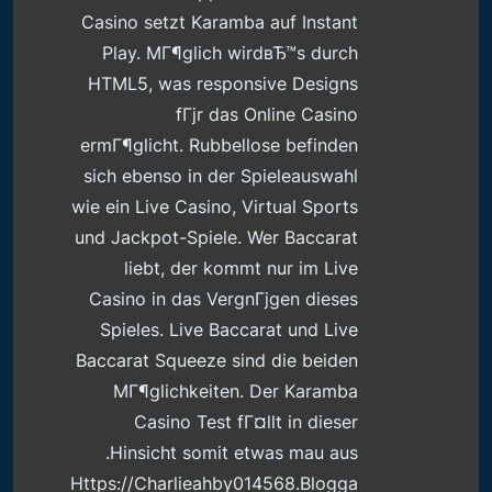
Casino setzt Karamba auf Instant
Play. MГ¶glich wirdвЂ™s durch
HTML5, was responsive Designs
fГјr das Online Casino
ermГ¶glicht. Rubbellose befinden
sich ebenso in der Spieleauswahl
wie ein Live Casino, Virtual Sports
und Jackpot-Spiele. Wer Baccarat
liebt, der kommt nur im Live
Casino in das VergnГјgen dieses
Spieles. Live Baccarat und Live
Baccarat Squeeze sind die beiden
MГ¶glichkeiten. Der Karamba
Casino Test fГ¤llt in dieser
Hinsicht somit etwas mau aus.
Https://charlieahby014568.blogga