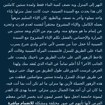
النهر إلى المنزل وبه نصف كمية الماء فقط ولمدة سنتين كاملتين
كان هذا يحدث مع السيدة الصينية، حيث كانت تصل منزلها بإناء
واحد مملوء وآخر به نصفه. وبالطبع، كان الإناء السليم مزهواً
بعمله الكامل، والإناء المشروخ محتقراً لنفسه لعدم قدرته وعجزه
عن إتمام ما هو متوقع منه. وفى يوم من الأيام وبعد سنتين من
المرارة والإحساس بالفشل تكلم الإناء المشروخ مع السيدة
الصينية أنا خجل جداَ من نفسي لأني عاجز ولدي شرخ يسرب
الماء على الطريق للمنزل فابتسمت المرأة الصينية وقالت ألم
تلاحظ الزهور التي على جانب الطريق من ناحيتك وليست على
الجانب الآخر؟ أنا أعلم تماماً عن الماء الذي يُفقد منك ولهذا
الغرض غرست البذورعلى طول الطريق من جهتك حتى ترويها
في طريق عودتك للمنزل ولمدة سنتين متواصلتين قطفت من
هذه الزهور الجميلة لأزين بها منزلي ما لم تكن أنت بما أنت فيه،
ما كان لي أن أجد هذا الجمال يزين منزلي. عندما يهدى لك القدر
ليمونة حامضة اجعل منها عصير ليمون لذيذ يخسر الناس معظم
الفرص لأنها تأتيهم فى صور مختلفة ومشكلة
للانضمام مباشرة