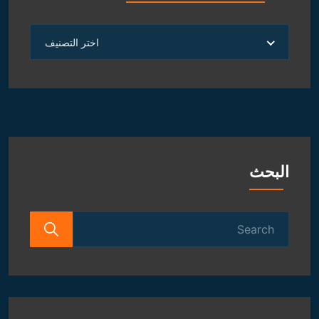
العلوم
اختر التصنيف
الروحانية
و
الفلكية
البحث
Search
for: