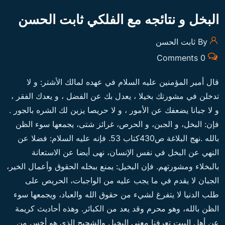
البخل و نتائجه مع الفلكي ثابت الحسن
By ثابت الحسن
0 Comments
قال أمير المؤمنين عليه السلام في عهده لمالك الأشتر: و لا
تدخلن في مشورتك بخيلا ، يعدل بك عن الفضل ، و يعدك الفقر ،
و لا جبانا يضعفك عن الأمور ، و لا حريصا يزين لك الشره بالجور .
فإن: البخل، و الجبن، و الحرص، غرائز شتى، يجمعها سوء الظن
بالله .نهج البلاغة ص430كتاب 53.
فإنه عليه السلام: فضلا عن
النهي عن البخل في نفس الإنسان، نهى أيضا عن الاستعانة
بالبخلاء ومشورتهم. فإن البخيل: يمنع ببخله الحقوق وأعمال الخير،
الجبان لا يقدم في ما يجب عليه من الواجبات، الحريص على
طلب الدنيا لا يتفرغ لشيء من حقوق الله والعباد، ويجمعها سوء
الظن بالله، وهو محرم وقد يعد من الكبائر.
وهذه أحاديث كريمة
عن أهل البيت تعرفنا معنى البخيل والشحيح الذي هو أخس من