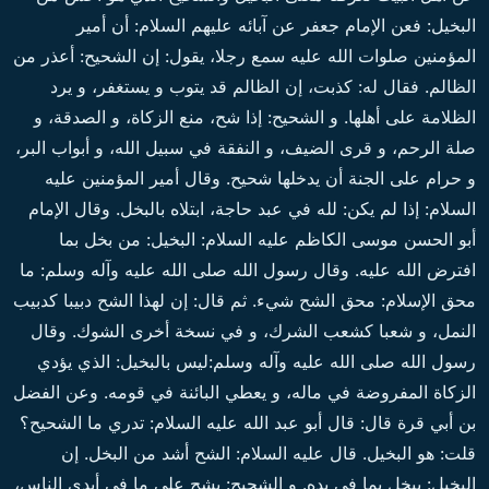
البخيل: فعن الإمام جعفر عن آبائه عليهم السلام: أن أمير
المؤمنين صلوات الله عليه سمع رجلا، يقول: إن الشحيح: أعذر من
الظالم. فقال له: كذبت، إن الظالم قد يتوب و يستغفر، و يرد
الظلامة على أهلها. و الشحيح: إذا شح، منع الزكاة، و الصدقة، و
صلة الرحم، و قرى الضيف، و النفقة في سبيل الله، و أبواب البر،
و حرام على الجنة أن يدخلها شحيح. وقال أمير المؤمنين عليه
السلام: إذا لم يكن: لله في عبد حاجة، ابتلاه بالبخل. وقال الإمام
أبو الحسن موسى الكاظم عليه السلام: البخيل: من بخل بما
افترض الله عليه. وقال رسول الله صلى الله عليه وآله وسلم: ما
محق الإسلام: محق الشح شيء. ثم قال: إن لهذا الشح دبيبا كدبيب
النمل، و شعبا كشعب الشرك، و في نسخة أخرى الشوك. وقال
رسول الله صلى الله عليه وآله وسلم:ليس بالبخيل: الذي يؤدي
الزكاة المفروضة في ماله، و يعطي البائنة في قومه. وعن الفضل
بن أبي قرة قال: قال أبو عبد الله عليه السلام: تدري ما الشحيح؟
قلت: هو البخيل. قال عليه السلام: الشح أشد من البخل. إن
البخيل: يبخل بما في يده. و الشحيح: يشح على ما في أيدي الناس،