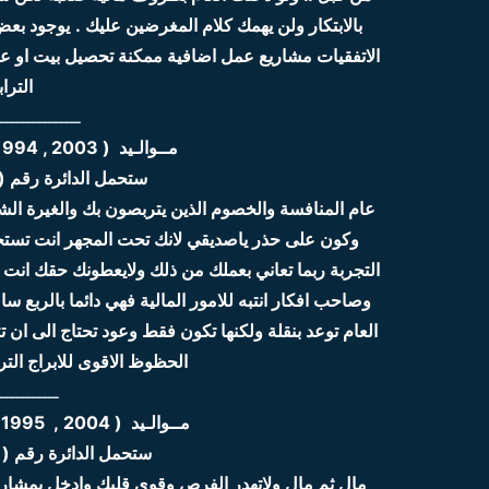
بالابتكار ولن يهمك كلام المغرضين عليك .
يوجود بعض
الاتفقيات مشاريع عمل اضافية ممكنة تحصيل بيت او عقار ا
التراب
ـــــــــــــــ
مــوالـيد ( 2003 , 1994 , 1985 , 1976 , 1967, 1958 )
ستحمل الدائرة رقم ( 12 ) 2020 نسبة الحظ 55
وكون على حذر ياصديقي لانك تحت المجهر انت تستح
التجربة ربما تعاني بعملك من ذلك ولايعطونك حقك انت ف
وصاحب افكار انتبه للامور المالية فهي دائما بالربع سا
العام توعد بنقلة ولكنها تكون فقط وعود تحتاج الى ا
الحظوظ الاقوى للابراج الترابي
ـــــــــــ
مــوالـيد ( 2004 , 1995 , 1986 , 1977 , , 1968 , 1959 )
ستحمل الدائرة رقم ( 11 ) 2020 نسبة الحظ 90 %
مال ثم مال ولاتهدر الفرص وقوي قلبك وادخل بمشاريع 