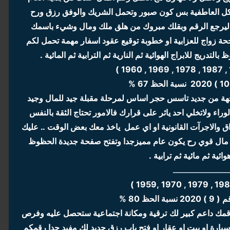
كل العاطفية بس كون صبور وتحمل الشريك والوفق رزق ورح
اا بيتعلق بلاولاد والذرية وكل 9 سنوات ليرجع الرقم وبقلك مبروك من هلق ملك ومال وشيء باسمك
ة زواج للعزابية او خطوبة توقيع عقود اسفار مهمة تحمل لكم
التدريج للابراج الهوائية ثم النارية ثم الترابية ثم المائية .
جهة من جديد تاسس حجر اساس لمرحلة مقبلة جيد للمال وجيد
وراء ولاتخلي احد ياثر على قرارك فالامور تحتاج الثقة بالنفس
راق والاجرآت القانونية او اي عمل ياخذ معك بعض الوقت .. عليك
مال قوي رح يكون عام مميزجدا وتفتح صفحة جديدة الحظوظ
وائية ثم مائية ثم ترابية .
ــــــــــــــــــــــ
لحظ 80 %
قمك داعم كبير لك
ترقية ومكانة اجتماعية ستحصل عليه وفرص
يارة او بيت او عقار او فتح باب رزق جديد لك مفيد جدا رقمكم