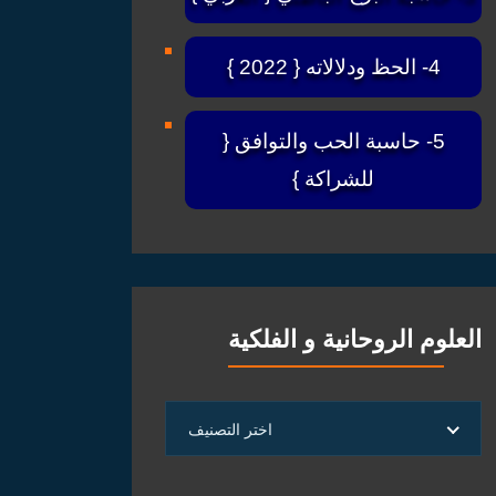
4- الحظ ودلالاته { 2022 }
5- حاسبة الحب والتوافق {
للشراكة }
العلوم الروحانية و الفلكية
العلوم
اختر التصنيف
الروحانية
و