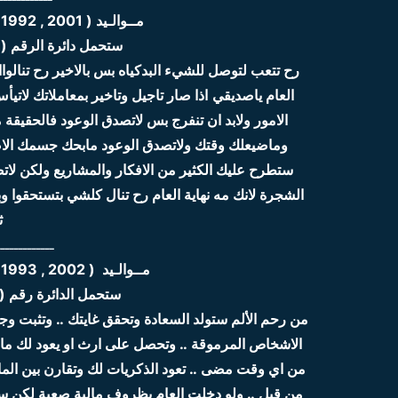
مــوالـيد ( 2001 , 1992 , 1983 , 1974 , 1965 ,1956 )
ستحمل دائرة الرقم ( 14 ) 2020 نسبة الحظ 52 
رح تتعب لتوصل للشيء البدكياه بس بالاخير رح تنالوا
العام ياصديقي
الامور ولابد ان تنفرج بس لاتصدق الوعود فالحقيقة
وماضيعلك وقتك ولاتصدق الوعود مابحك جسمك الاض
ستطرح عليك الكثير من الافكار والمشاريع ولكن لا
الشجرة لانك مه نهاية العام رح تنال كلشي بتستحقوا و
ث
ـــــــــــــ
مــوالـيد ( 2002 , 1993 , 1984 , 1975 , 1966 , 1957 )
ستحمل الدائرة رقم ( 13 ) 2020 نسبة الحظ 85
من رحم الألم ستولد السعادة وتحقق غايتك .. وتثبت 
الاشخاص المرموقة .. وتحصل على ارث او يعود لك ما
من اي وقت مضى .. تعود الذكريات لك وتقارن بين ال
من قبل .. ولو دخلت العام بظروف مالية صعبة لكن سر