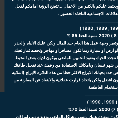
عتمد عليكم بالكثير من الاعمال ...تتضح الرؤية امامكم لفعل
علاقات الاجتماعية النافذة الحضور .
ــــــــــــــــــــــــ
%
وتغير وجهة عمل هذا العام جيد للمال ولكن عليك الانباه والحذر
او ارض او سيارة ربما تكون مسافر او مهاجر وتحصد ثمار تعبك
تجدد الحياة وتعود للحنيين للماضي ويكون لديك بعض التخبط
ر من شهر نيسان وبامكانك الاستفادة من رقمك عند تفعيل طاقتك
 جدد بحياتك
الابراج الاكثر حظا من هذه الدائرة الابراج (المائية
ن افضل ولكن باتخاذ قرارت عقلانية والابتعاد عن المقارنة من
ستخدام العاطفية
ــــــــــــــــــــــــ
19 )
7%
ون سعيدة عليك وتنهي مشاكل الماضي وتعيد ترتيب اوراقك