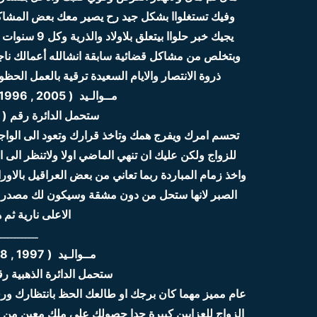
وفيك تستغلواا بشكل جيد رح يصير معك بعض المشا
يجيك خبر حلو
وبتخلص من مشاكل قضائية سابقة انشالله أعمالك ناجح
ذروة الانتصار والايام السعيدة ترقية بالعمل الحظوظ ب
مــوالـيد ( 2005 , 1996 , 1987 , 1978 , 1969 , 1960 )
ستحمل الدائرة رقم ( 10 ) 2020 نسبة الحظ 67 %
تحسم امرك ويفرج همك وتاخذ قرارك وتعود الى الوا
للزواج ولكن عليك ان تنهي الماضي اولا ولاتنظر الى ال
واخذ زمام المباردة ربما تعاني من بعض العراقيل بالاو
الصبر لانها ستحل من دون مشقة وسيكون لك مصدر 
الاعلى نارية ثم ه
ـــــــــــ
مــوالـيد ( 1997 , 1988 , 1979 , 1970 ,1959 )
ستحمل الدائرة الذهبية رقم ( 9 ) 2020 نسبة ا
عام مميز مهما كان برجك او طالعك الحظ بانتظارك ور
الزواج للعزابين كبيرة جدا حصولك على ملك معين من س