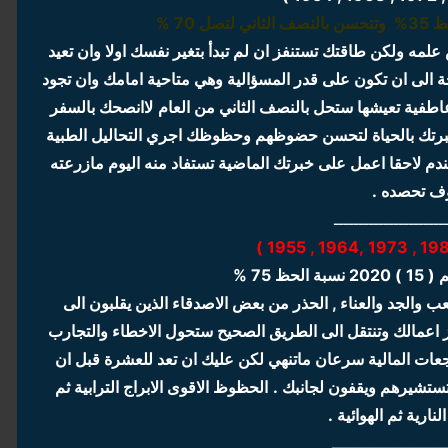
مه ولكن طاقتك تستنفز ان لم تبدأ بتغير نفسك اولا وان تعيد
ة الى ان تكون على قدر المسؤالية وهي متاحية امامك وان تجود
طفية تعيشها ستحل بالنصف الثاني من العام
لاانصحك بالسفر
م خبرتك بالحياة لتحسن حضوظهم وحظوظك اجري التحاليل الطبية
تندم لاحقا اعمل على خبرتك الماضية تستفاد منه اليوم مازرعته
 تحصده .
ــــــــــــــــــــــ
ظ 75 %
والجد والعناء , الحذر من بعض الاصدقاء الذين يقلبون الى
اعمالك وتنتقل الى الطريق الصحيح ستحول الاخطاء والتجارب
جعات المالية سرعان ماتنهي لكن عليك ان تعد للعشرة قبل ان
ستشيرهم ويقفون لجانبك .
الحظوظ الاقوى الابراج الترابية ثم
النارية ثم الهوائية .
ـــــــــــــــــــــــ