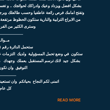
بشكل افضل ويزداد وعيك وادراكك لحوائجك .. و تغس
وتفتح امامك فرص رائعة عاطفيا وحسب طالعلك وبرجك ا
من الابراج الترابية والنارية ستكون الحظوظ مرتفعة 
وسترى الكثير من الفرص ورقم ٧ يعطيك
ـــــــــــــــــــ
مــوالـيد
ستحمل الدائرة رقم ( 6) 2020 نسبة الحظ 65
ستكون في وضع تحمل المسؤولية ولديك التزمات عائل
بشكل جيد لانك ترسم المستقبل بعملك وجهدك مل
التوفيق وان تكون
ــــــــــــــ
اتمنى لكم النجاح بحياتكم وان تستعينوا
كل عام 
READ MORE