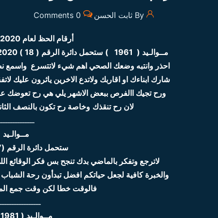
By ثابت الحسن
0 Comments
أرقام الحظ لعام 2020 كل شخص حسب تاريخ ميلاده
مــوالـيد ( 1961 )
ستحمل دائرة الرقم ( 18 ) 2020 نسبة الحظ % 44 ورح يتحسن بالنصف الثاني ليصل 75 %
احذر وانتبه وضعك الصحي اهم شيء لاتتسرع واسمع نصا
شارك ابناءك او اقاربك ولاتدع الاخرين ياثرون عليك ل
ورح تجيك االفرص ببعض الاشهر يلي هي رح تعوضك ع
لان رح تنقذك
وخاصة رح تكون بالنصف الثاني 
ـــــــــــــــ
مــوالـيد ( 1971 , 62
ستحمل دائرة الرقم (17 ) 2020 نسبة الحظ % 65
لاترجع وتفكر بالماضي بدك تنجح بس فكر الوقائع ال
والخبرة كافية لجعل حياتكم افضل تبدأون رحة الشباب 
فالوقت خطا لكن وقت جمع الما
ـــــــــــــــــ
مــوالـيد ( 1981 , 1972 , 1963 , 1954 )