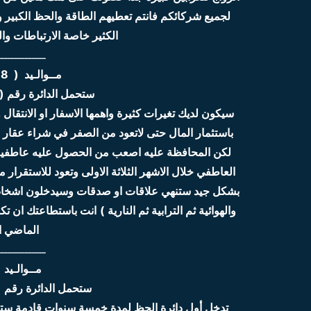
لجميع شركائكم فانتم تعطيهم الطاقة والحظ الكبير وي
الكثير خاصة الارتباطات وال
ــــــــــــــ
مــوالـيد ( 1998 , 1989 , 1980 )
ستحمل الدائرة رقم ( 8 ) 2020 نسبة الحظ 65 
سيكون لديك تغيرات كثيرة واهمها الاسفار او الانتقال 
باستثمار المال حتى لاتعود من الصفر في شراء عقار 
لكن المحافظة عليه اصعب من الحصول عليه عاطفيا ت
العاطفي خلال الاشهر الثلاثة الاولى وتعود للاستقرا
بشكل جيد ستنهي علاقات او صدقات وسيدخلون اشخاص
والهوائية ثم الترابية ثم النارية )
انت باستطاعتك ان تكو
الماضي ا
ــــــــــــــ
مــوالـيد ( 1999 , 90
ستحمل الدائرة رقم ( 7) 2020 نسبة الحظ 0
تدخل أول دائرة الحظ لمدة خمسة سنوات قادمة ستك