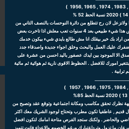
%
ا ولاتزعل لان رح تتطلع من دائرة النوحسات بالنصف التاني من
اذا صار تاجيل وتاخير بمعاملاتك لاتيأس هذا شيء طبيعي بعد 4 سنوات تعب معلش اذا تاخرت بعض
 من اراد بك خير بيقلك انا مش طالع بايدي شيء بيكون خدمك
فرك عليك العمل والبحث وخلق اجواء جديدة واصدقاء جدد
تصدق الا الموجود بين ايدك عصفور باليد احسن من عشرة على
بتتغير امورك للافضل .
الحظوظ الاقوى نارية ثم هوائية ثم مائية
م ترابية .
ـــــــــــــــــــــــ
%
وجهة نظرك تحقق مكاسب ومكانة اجتماعية وتوقع عقد وتصبح من
ل قديم , عاطفيا تكون مطرب وتحتاج لوجود الشريك معك اكثر
ماضي والحاضر . ولكنك ستجد الفرص متاحة امامك لتكون افضل
عان ما تزول وترداعتبارك ورغم الخصوم والاعداء فانت تتميز