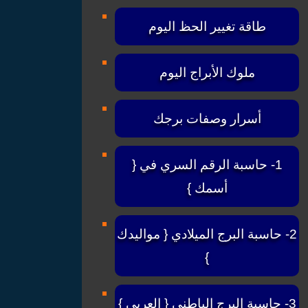
طاقة تغيير الحظ اليوم
ملوك الأبراج اليوم
أسرار وصفات برجك
1- حاسبة الرقم السري في {
أسمك }
2- حاسبة البرج الميلادي { مواليدك
}
3- حاسبة البرج الباطني { العربي }