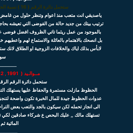
ستحمل دائرة الرقم ( 16 ) نسبة الحظ 35% وتتحسن بالنصف الثاني لتصل 70 %
ياصديقي انت متعب منذ اعوام وتنظر حلول من غامض عل
ترتيب بيتك من جديد حالة من الفوضى التي تعيشه بحاج
بالموجود من عمل ريثما تاتي الظروف افضل فوضى عا
بل انصحك بالاهتمام بالعائلة والاستماع لهم واعطيه
لابأس بذلك اياك والخلافات الزوجية او الطلاق لانك س
سوف
ــــــــــــ
مــوالـيد ( 1991 , 1982 , 1973 ,1964 , 1955 )
ستحمل دائرة الرقم الرقم ( 15 ) 2020 نسبة الح
الحظوظ مازلت مستمرة والحفاظ عليها يستهلك التعب 
عدوات الحظوظ جيدة للمال الخبرة تكون واضحة لتنجز 
الى انجاز تحمله لكن سيكون بالجد والتعب بعض الترا
تستهلك مالك ,, عليك البحص ع شركاء صادقين لكي ت
المائية ثم 
ــــــــــــ