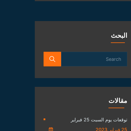
الفلكية
البحث
Search
for:
مقالات
توقعات يوم السبت 25 فبراير
25 فبراير,2023