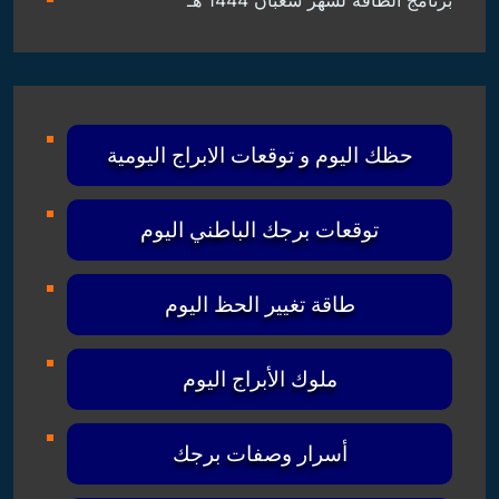
3- حاسبة البرج الباطني { العربي }
4- الحظ ودلالاته { 2022 }
5- حاسبة الحب والتوافق { للشراكة }
العلوم الروحانية و الفلكية
العلوم
اختر التصنيف
الروحانية
و