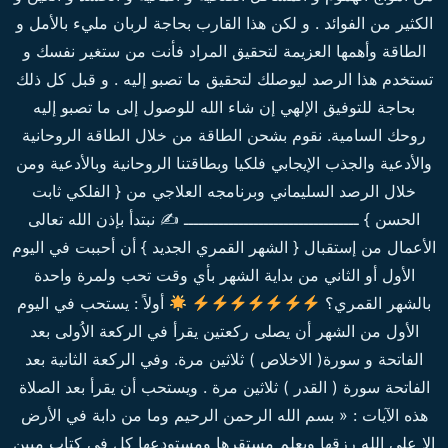
الكثير من الفوائد . و لكن هذا القارب بحاجة لربان مليء بالأمل و
الطاقة وأهمها العزيمة لتحقيق المراد فأنت من ستغير نفسك و
تستخدم هذا الرصد ليوصلك لتحقيق ما تصبو إليه . و قبل كل ذلك
بحاجة للتوفيق الإلهي إن شاء الله للوصول إلى ما تصبو إليه
روحك السامية. نقوم بشحن الطاقة من خلال الطاقة الروحانية
والأدعية والجذب الإيجابي فلكيا وبطاقتنا الروحانية وبالأدعية ومن
خلال الرصد السليماني وبرنامجه العلاجي من { الفلكي ثابت
الحسن } ـــــــــــــــــــــــــــــــــــ ✍ نبتدأ بإذن الله تعالى
الأعمال من إستقبال { الشهر القمري الجديد } أن أحببت في اليوم
الأول أو الثاني من بداية الشهر بأي وقت تحب ولمرة واحدة
بالشهر القمري؟
أولاً : يستحب في اليوم
الأول من الشهر أن يصلى ركعتين يقرأ في الركعة الاُولى بعد
الفاتحة و سورة( الاخلاص ) ثلاثين مرة. وفي الركعة الثانية بعد
الفاتحة سورة ( القدر ) ثلاثين مرة . ويستحب أن يقرأ بعد الصلاة
هذه الآيات : « بسم الله الرحمن الرحيم وما من دابة في الأرض
إلا على الله رزقها ويعلم مستقرها ومستودعها كل في كتاب مبين