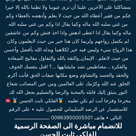
بمشاكلنا على الآخرين علينا أن نرى عيوبنا ولا تظننا بالله إلا خيرا
فكم من فقير أعطاه الله من حيث لا يعلم وأدهشه بالعطاء وكم
من غني سلبه الله ماله وكما يقال اذا وكم من غني سلبه الله
ماله وكما يقال اذا اعطى ادهش واذا اخذ فتش وكم من عاشقين
لم يكتمل زواجهم ولربما كان هذا خير من حيث لايعلمون وكان
هذا الزواج سيء وليس فيه خير لكلاهما وبدله الله بأفضل وأحسن
من حيث لاتعلم . الإيمان_والثقة بالله والتفاؤل مفاتيح السعادة
والفكرة …مغناطيس تشد مايشابهها …؟ اقتل بنفسك الخوف
والحقد والحسد والتشاؤم وضع مكانها صفات الحق فأنت أكرم
الخلق عند الله وكرّمك على العالمين ومن عين المصائب شعاع
النور ينبثق إليك قابله بالمحبة والرضا والتسليم يجعل الله لك
مخرجا وفرجا أنت لم تكن تعلمه .
الفلكي ثابت الحسن
للاستفسار عن الرصد السليماني للحصول عليه • على الرقم
التالي • هاتف 00963950005501 ـــــــــــــــــــــــ
للانضمام مباشرة الى الصفحة الرسمية
للفلكي ثابت الحسن