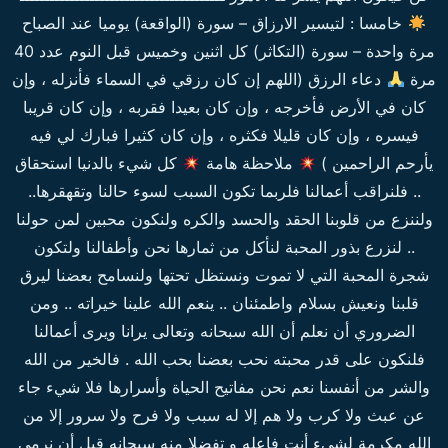
خامسا : لتيسير الارزاق – سورة (الواقعة) يوميا عند الصباح
مرة واحدة – سورة (التكاثر) كل اثنين وخميس قبل النوم عدد 40
مرة
دعاء الرزق (اللهم إن كان رزقي في السماء فأنزله ، وإن
كان في الأرض فأخرجه ، وإن كان بعيدا فقربه ، وإن كان قريبا
فيسره ، وإن كان قليلا فكثره ، وإن كان كثيرا فبارك لي فيه
يأرحم الراحمين )
ملاحظة هامة
كل شيء بالدنيا استحقاق
.. فلنراقب أعمالنا فلربما تكون السبب لسوء حالنا وتقهقرها..
ولننزع من قلوبنا الحقد والحسد والكره ولنكون محبين لمن حولنا
.. لنزرع بذور المحبة لنأكل من ثمارها نحن وأطفالنا ولتكون
شجرة المحبة التي لا تموت ونستظل تحتها ولنسامح بعضنا ليرق
قلبنا ونعيش بسلام واطمئنان .. ينعم الله علينا خيراته .. ومن
الضروري أن نعلم أن الله سبحانه وتعالى يرانا ويرى أعمالنا
فلنكون على قدر محبته نحب بعضنا بحب الله . فالخير من الله
والشر من أنفسنا نعم نحن مفاتيح الحياة وأسرارها فلا شيء جاء
عن عبث ولا كرب ولا هم إلا له سبب ولا فرح ولا سرور إلا من
الله مكرمة لشيء أنت فاعله و تفضلا منه سبحانه قبل أن نرمي