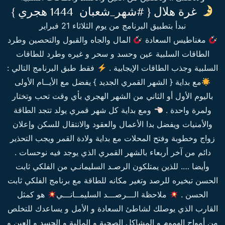
غرة هلال { #شهر_شعبان 1444 هجري }
نبدأ بتطبيق البرنامج من يوم الثلاثاء 21 فبراير
مغناطيس السعادة
المال والجاه والقبول والتحصين وطرد
الطاقات السلبية عين وحسد و سحر و غيره وطرد للطاقات
السلبية وجذب الطاقات الإيجابية .
فقط طبق البرنامج التالي :
مع بداية { الشهر القمري الجديد } يفضل مع الأيــام الأولى
باليوم الأول أو الثاني من الشهر الهجري بأي وقت تحب وتختار
ولمرة واحدة .
ومع بداية كل شهر قمري يولد تتجد الطاقة
والأمنيات ويفضل بدا الأعمال والعقود والانتقال للسكن وإعلان
زواج وخطوبة وفتح المحلات مع بداية ولادة القمر ويجب التحذير
دائم من آخر أربعاء بالشهر القمري الذي يوجد فيه نوحسات .
وأيضا …. للذين يمتلكون الرصـد السليمانـي من الفلكي ثابت
الحسن تبخيره للرصد وتغير مكانه للطاقة مع برنامج الفلكي ثابت
الحسن .
ملاحظة الـــرصـــد السليمــانـــي
هو كمثل
القارب الذي يوصلك لشاطئ السعادة و الأمل و يساعدك للتخلص
من أمواج الهموم و المشاكل الصحية و المالية و الحسد و العين و