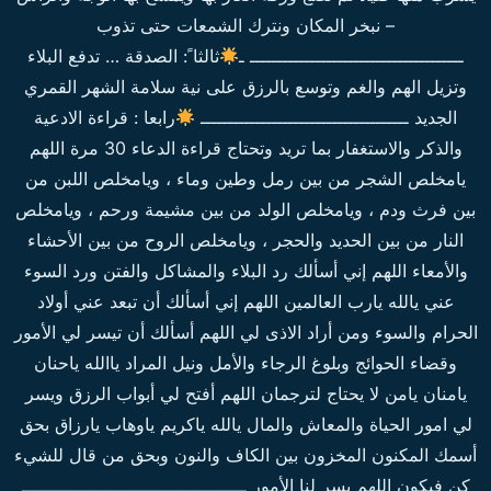
– نبخر المكان ونترك الشمعات حتى تذوب
ـــــــــــــــــــــــــــــــــــــــ ـ
ثالثا ً: الصدقة … تدفع البلاء
وتزيل الهم والغم وتوسع بالرزق على نية سلامة الشهر القمري
الجديد ــــــــــــــــــــــــــــــــــــــ
رابعا : قراءة الادعية
والذكر والاستغفار بما تريد وتحتاج قراءة الدعاء 30 مرة اللهم
يامخلص الشجر من بين رمل وطين وماء ، ويامخلص اللبن من
بين فرث ودم ، ويامخلص الولد من بين مشيمة ورحم ، ويامخلص
النار من بين الحديد والحجر ، ويامخلص الروح من بين الأحشاء
والأمعاء اللهم إني أسألك رد البلاء والمشاكل والفتن ورد السوء
عني يالله يارب العالمين اللهم إني أسألك أن تبعد عني أولاد
الحرام والسوء ومن أراد الاذى لي اللهم أسألك أن تيسر لي الأمور
وقضاء الحوائج وبلوغ الرجاء والأمل ونيل المراد ياالله ياحنان
يامنان يامن لا يحتاج لترجمان اللهم أفتح لي أبواب الرزق ويسر
لي امور الحياة والمعاش والمال يالله ياكريم ياوهاب يارزاق بحق
أسمك المكنون المخزون بين الكاف والنون وبحق من قال للشيء
كن فيكون اللهم يسر لنا الأمور ـــــــــــــــــــــــــــــــــــــــــ