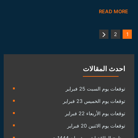
ت
حظك اليوم و توقعات الابراج اليومية
توقعات برجك الباطني اليوم
طاقة تغيير الحظ اليوم
ملوك الأبراج اليوم
أسرار وصفات برجك
1- حاسبة الرقم السري في { أسمك }
2- حاسبة البرج الميلادي { مواليدك }