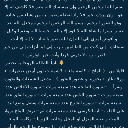
بسم الله الرحمن الرحيم وإن يمسسك الله بضر فلا كاشف له إلا
هو ، وإن يردك بخير فلا راد لفضله يصيب به من يشاء من عباده
وهو الغفور الرحيم ، بسم الله الرحمن الرحيم سيجعل الله بعد
عسرا يسرا ما شاء الله لا قوة إلا بالله ، حسبنا الله ونعم الوكيل ،
و أفوض أمري إلى الله إن الله بصير بالعباد ، لا إله إلا أنت
سبحانك ، إني كنت من الظالمين ، رب إني لما أنزلت إلي من خير
فقير ، رب لا تذرني فردا وأنت خير الوارثين »
ــــــــــــــــــــــــــــــــــــــــ
ثانياً :الطاقة الروحانية نحضر
قليلا من 《 الملح + كاسة ماء + 3شمعات لون أبيض صغيرات +
ورقة غار + بخورة او عطور البخور 》. نشعل الشمعات والبخورة
ونقرأ … – سورة الفاتحة عدد سبعة مرات – سورة الاخلاص عدد
سبعة مرات – سورة الناس عدد سبعة مرات – سورة الفلق عدد
سبعة مرات – سورة الشرح عدد سبعة مرات يفضل وضع اليد
على القلب – آية الكرسي عدد سبعة مرات ثم – نرش الملح بزوايا
البيت و عتبة المنزل او المحل وخاصة الزوايا – وكاسة الماء
يشرب منها قليلا ثم نضع ورقة الغار بها ويمسح بها الوجه والرأس