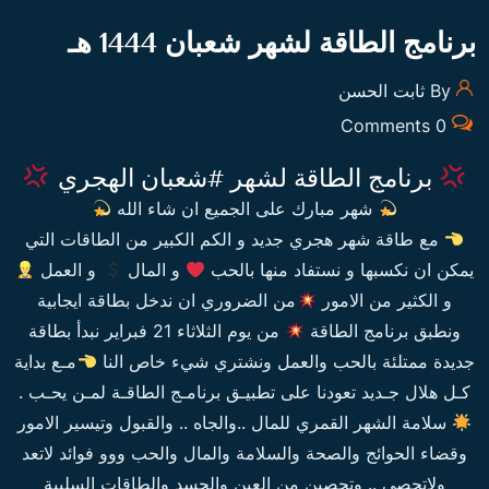
برنامج الطاقة لشهر شعبان 1444 هـ
By ثابت الحسن
0 Comments
برنامج الطاقة لشهر #شعبان الهجري
شهر مبارك على الجميع ان شاء الله
مع طاقة شهر هجري جديد و الكم الكبير من الطاقات التي
يمكن ان نكسبها و نستفاد منها بالحب
و المال
و العمل
و الكثير من الامور
من الضروري ان ندخل بطاقة ايجابية
ونطبق برنامج الطاقة
من يوم الثلاثاء 21 فبراير نبدأ بطاقة
جديدة ممتلئة بالحب والعمل ونشتري شيء خاص النا
مـع بداية
كـل هلال جـديد تعودنا على تطبيـق برنامـج الطاقـة لمـن يحـب .
سلامة الشهر القمري للمال ..والجاه .. والقبول وتيسير الامور
وقضاء الحوائج والصحة والسلامة والمال والحب ووو فوائد لاتعد
ولاتحصى .. وتحصين من العين والحسد والطاقات السلبية