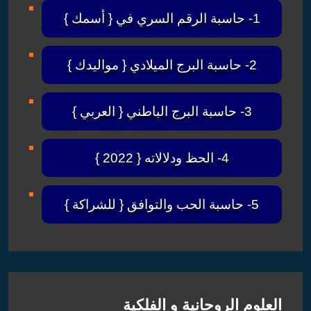
الفلكية
البحث
Search
for:
مقالات
توقعات يوم السبت 25 فبراير
25 فبراير,2023